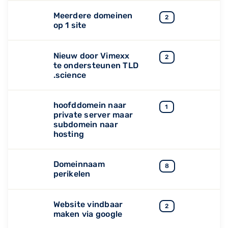
Meerdere domeinen
2
op 1 site
Nieuw door Vimexx
2
te ondersteunen TLD
.science
hoofddomein naar
1
private server maar
subdomein naar
hosting
Domeinnaam
8
perikelen
Website vindbaar
2
maken via google