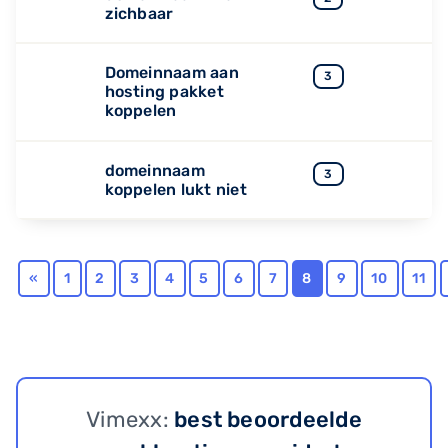
zichbaar
Domeinnaam aan
3
hosting pakket
koppelen
domeinnaam
3
koppelen lukt niet
«
1
2
3
4
5
6
7
8
9
10
11
Vimexx:
best beoordeelde