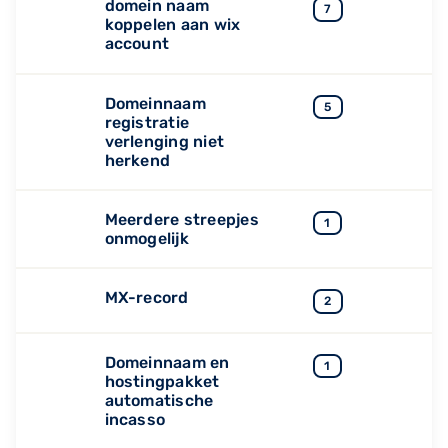
domein naam
7
koppelen aan wix
account
Domeinnaam
5
registratie
verlenging niet
herkend
Meerdere streepjes
1
onmogelijk
MX-record
2
Domeinnaam en
1
hostingpakket
automatische
incasso