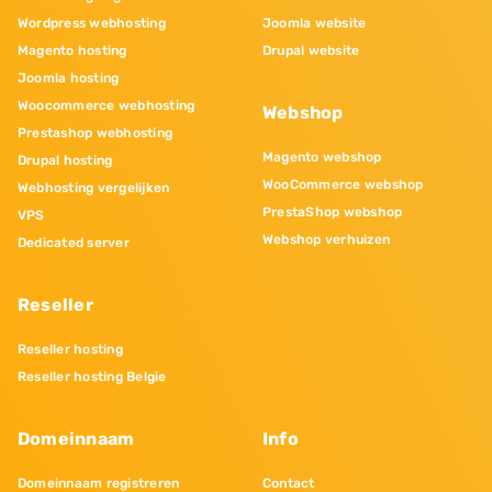
Wordpress webhosting
Joomla website
Magento hosting
Drupal website
Joomla hosting
Woocommerce webhosting
Webshop
Prestashop webhosting
Magento webshop
Drupal hosting
WooCommerce webshop
Webhosting vergelijken
PrestaShop webshop
VPS
Webshop verhuizen
Dedicated server
Reseller
Reseller hosting
Reseller hosting Belgie
Domeinnaam
Info
Domeinnaam registreren
Contact