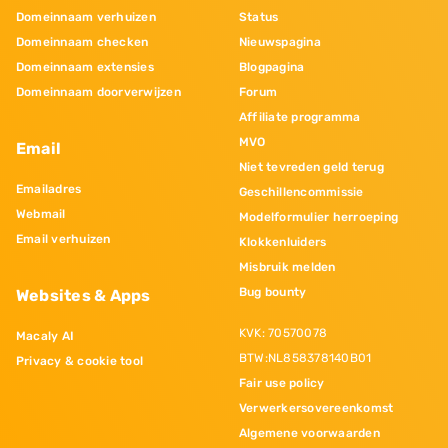
Domeinnaam verhuizen
Status
Domeinnaam checken
Nieuwspagina
Domeinnaam extensies
Blogpagina
Domeinnaam doorverwijzen
Forum
Affiliate programma
MVO
Email
Niet tevreden geld terug
Emailadres
Geschillencommissie
Webmail
Modelformulier herroeping
Email verhuizen
Klokkenluiders
Misbruik melden
Bug bounty
Websites & Apps
KVK: 70570078
Macaly AI
BTW:NL858378140B01
Privacy & cookie tool
Fair use policy
Verwerkersovereenkomst
Algemene voorwaarden