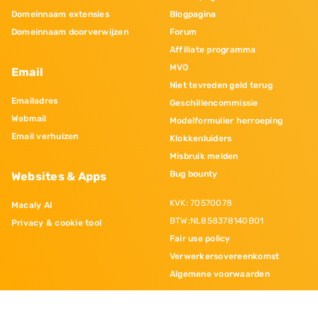
Domeinnaam extensies
Blogpagina
Domeinnaam doorverwijzen
Forum
Affiliate programma
MVO
Email
Niet tevreden geld terug
Emailadres
Geschillencommissie
Webmail
Modelformulier herroeping
Email verhuizen
Klokkenluiders
Misbruik melden
Bug bounty
Websites & Apps
KVK: 70570078
Macaly AI
BTW:NL858378140B01
Privacy & cookie tool
Fair use policy
Verwerkersovereenkomst
Algemene voorwaarden