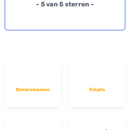
- 5 van 5 sterren -
Domeinnamen
Emails