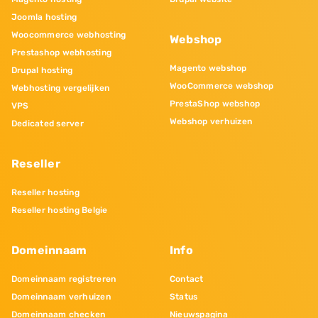
Joomla hosting
Woocommerce webhosting
Webshop
Prestashop webhosting
Magento webshop
Drupal hosting
WooCommerce webshop
Webhosting vergelijken
PrestaShop webshop
VPS
Webshop verhuizen
Dedicated server
Reseller
Reseller hosting
Reseller hosting Belgie
Domeinnaam
Info
Domeinnaam registreren
Contact
Domeinnaam verhuizen
Status
Domeinnaam checken
Nieuwspagina