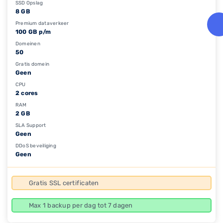
SSD Opslag
8 GB
Premium dataverkeer
100 GB p/m
Domeinen
50
Gratis domein
Geen
CPU
2 cores
RAM
2 GB
SLA Support
Geen
DDoS beveiliging
Geen
Gratis SSL certificaten
Max 1 backup per dag tot 7 dagen