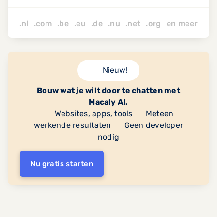
.nl .com .be .eu .de .nu
.net
.org
en
meer
Nieuw!
Bouw wat je wilt door te chatten met
Macaly AI.
Websites, apps, tools
Meteen
werkende resultaten
Geen developer
nodig
Nu gratis starten