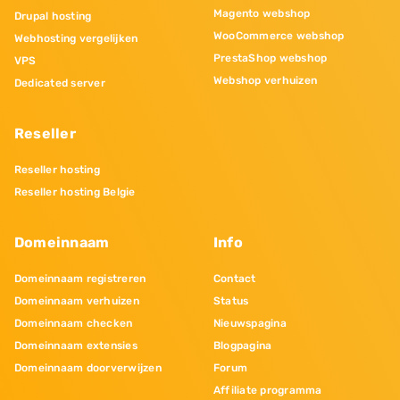
Magento webshop
Drupal hosting
WooCommerce webshop
Webhosting vergelijken
PrestaShop webshop
VPS
Webshop verhuizen
Dedicated server
Reseller
Reseller hosting
Reseller hosting Belgie
Domeinnaam
Info
Domeinnaam registreren
Contact
Domeinnaam verhuizen
Status
Domeinnaam checken
Nieuwspagina
Domeinnaam extensies
Blogpagina
Domeinnaam doorverwijzen
Forum
Affiliate programma