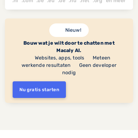
.nl .com .be .eu .de .nu
.net
.org
en
meer
Nieuw!
Bouw wat je wilt door te chatten met
Macaly AI.
Websites, apps, tools
Meteen
werkende resultaten
Geen developer
nodig
Nu gratis starten