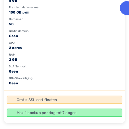
8 GB
Premium dataverkeer
100 GB p/m
Domeinen
50
Gratis domein
Geen
CPU
2 cores
RAM
2 GB
SLA Support
Geen
DDoS beveiliging
Geen
Gratis SSL certificaten
Max 1 backup per dag tot 7 dagen