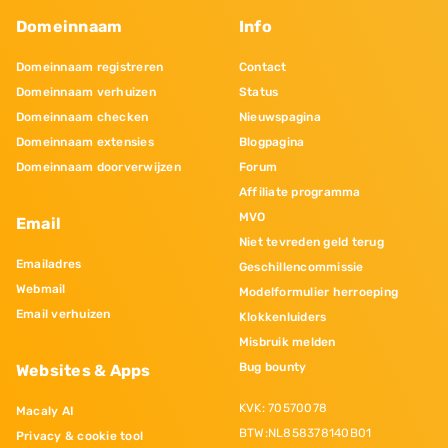
Domeinnaam
Info
Domeinnaam registreren
Contact
Domeinnaam verhuizen
Status
Domeinnaam checken
Nieuwspagina
Domeinnaam extensies
Blogpagina
Domeinnaam doorverwijzen
Forum
Affiliate programma
MVO
Email
Niet tevreden geld terug
Emailadres
Geschillencommissie
Webmail
Modelformulier herroeping
Email verhuizen
Klokkenluiders
Misbruik melden
Bug bounty
Websites & Apps
KVK: 70570078
Macaly AI
BTW:NL858378140B01
Privacy & cookie tool