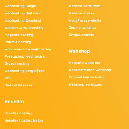
Webhosting Belgie
Website verhuizen
Webhosting Duitsland
Website maker
Webhosting Engeland
WordPress website
Wordpress webhosting
Joomla website
Magento hosting
Drupal website
Joomla hosting
Woocommerce webhosting
Webshop
Prestashop webhosting
Magento webshop
Drupal hosting
WooCommerce webshop
Webhosting vergelijken
PrestaShop webshop
VPS
Webshop verhuizen
Dedicated server
Reseller
Reseller hosting
Reseller hosting Belgie