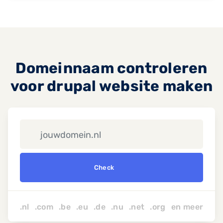
Domeinnaam controleren
voor drupal website maken
Check
.nl .com .be .eu .de .nu
.net
.org
en
meer