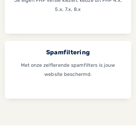
Je eigen PHP versie kiezen, keuze uit PHP 4.x,
5.x, 7.x, 8.x
Spamfiltering
Met onze zelflerende spamfilters is jouw
website beschermd.