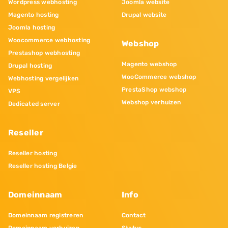
Wordpress webhosting
Joomla website
Magento hosting
Drupal website
Joomla hosting
Woocommerce webhosting
Webshop
Prestashop webhosting
Magento webshop
Drupal hosting
WooCommerce webshop
Webhosting vergelijken
PrestaShop webshop
VPS
Webshop verhuizen
Dedicated server
Reseller
Reseller hosting
Reseller hosting Belgie
Domeinnaam
Info
Domeinnaam registreren
Contact
Domeinnaam verhuizen
Status