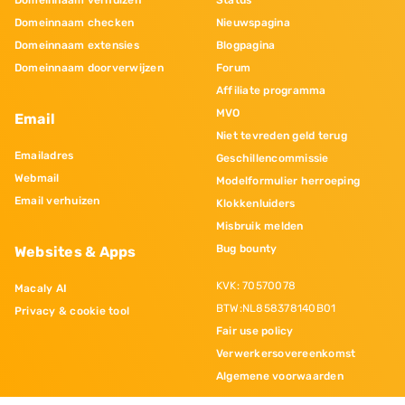
Domeinnaam checken
Nieuwspagina
Domeinnaam extensies
Blogpagina
Domeinnaam doorverwijzen
Forum
Affiliate programma
MVO
Email
Niet tevreden geld terug
Emailadres
Geschillencommissie
Webmail
Modelformulier herroeping
Email verhuizen
Klokkenluiders
Misbruik melden
Bug bounty
Websites & Apps
KVK: 70570078
Macaly AI
BTW:NL858378140B01
Privacy & cookie tool
Fair use policy
Verwerkersovereenkomst
Algemene voorwaarden