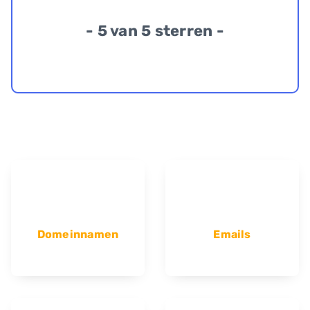
- 5 van 5 sterren -
Domeinnamen
Emails