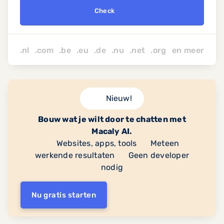
Check
.nl .com .be .eu .de .nu
.net
.org
en
meer
Nieuw!
Bouw wat je wilt door te chatten met
Macaly AI.
Websites, apps, tools
Meteen
werkende resultaten
Geen developer
nodig
Nu gratis starten