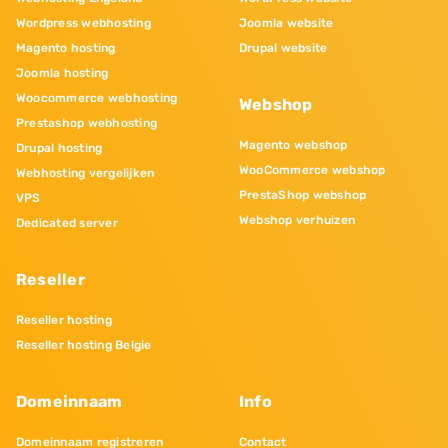
Wordpress webhosting
Joomla website
Magento hosting
Drupal website
Joomla hosting
Woocommerce webhosting
Webshop
Prestashop webhosting
Magento webshop
Drupal hosting
WooCommerce webshop
Webhosting vergelijken
PrestaShop webshop
VPS
Webshop verhuizen
Dedicated server
Reseller
Reseller hosting
Reseller hosting Belgie
Domeinnaam
Info
Domeinnaam registreren
Contact