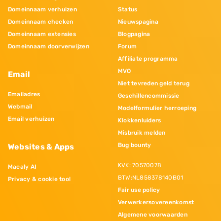
Domeinnaam verhuizen
Status
Domeinnaam checken
Nieuwspagina
Domeinnaam extensies
Blogpagina
Domeinnaam doorverwijzen
Forum
Affiliate programma
MVO
Email
Niet tevreden geld terug
Emailadres
Geschillencommissie
Webmail
Modelformulier herroeping
Email verhuizen
Klokkenluiders
Misbruik melden
Bug bounty
Websites & Apps
KVK: 70570078
Macaly AI
BTW:NL858378140B01
Privacy & cookie tool
Fair use policy
Verwerkersovereenkomst
Algemene voorwaarden