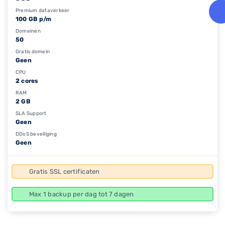
Premium dataverkeer
100 GB p/m
Domeinen
50
Gratis domein
Geen
CPU
2 cores
RAM
2 GB
SLA Support
Geen
DDoS beveiliging
Geen
Gratis SSL certificaten
Max 1 backup per dag tot 7 dagen