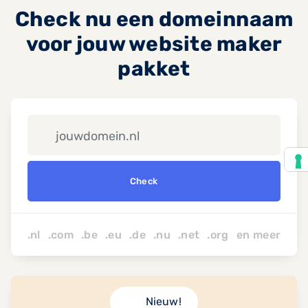
Check nu een domeinnaam
voor jouw website maker
pakket
Check
.nl .com .be .eu .de .nu
.net
.org
en
meer
Nieuw!