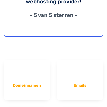
webhosting provider!
- 5 van 5 sterren -
Domeinnamen
Emails