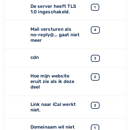
De server heeft TLS
1
1.0 ingeschakeld.
Mail versturen als
4
no-reply@... gaat niet
meer
cdn
3
Hoe mijn website
2
eruit zie als ik deze
deel
Link naar iCal werkt
2
niet.
Domeinaam wil niet
1