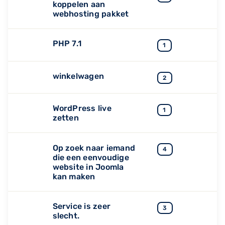
koppelen aan
webhosting pakket
PHP 7.1
1
winkelwagen
2
WordPress live
1
zetten
Op zoek naar iemand
4
die een eenvoudige
website in Joomla
kan maken
Service is zeer
3
slecht.