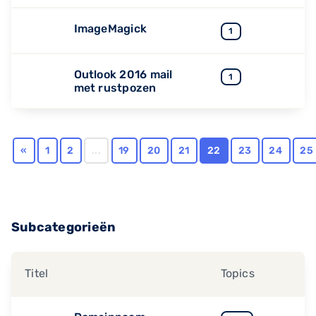
ImageMagick
1
Outlook 2016 mail
1
met rustpozen
«
1
2
...
19
20
21
22
23
24
25
Subcategorieën
Titel
Topics