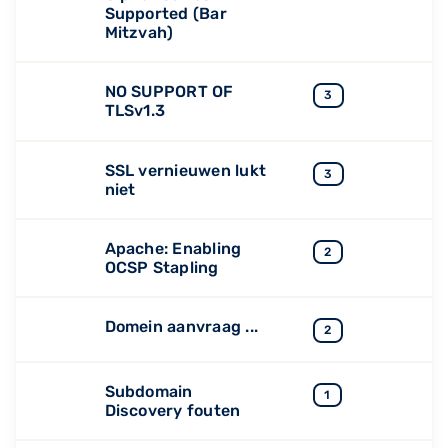
Supported (Bar
Mitzvah)
NO SUPPORT OF
3
TLSv1.3
SSL vernieuwen lukt
3
niet
Apache: Enabling
2
OCSP Stapling
Domein aanvraag ...
2
Subdomain
1
Discovery fouten