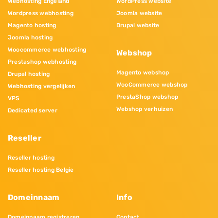
Webhosting Engeland
WordPress website
Wordpress webhosting
Joomla website
Magento hosting
Drupal website
Joomla hosting
Woocommerce webhosting
Webshop
Prestashop webhosting
Magento webshop
Drupal hosting
WooCommerce webshop
Webhosting vergelijken
PrestaShop webshop
VPS
Webshop verhuizen
Dedicated server
Reseller
Reseller hosting
Reseller hosting Belgie
Domeinnaam
Info
Domeinnaam registreren
Contact