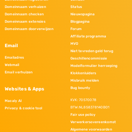
Domeinnaam verhuizen
Status
Domeinnaam checken
Nieuwspagina
Domeinnaam extensies
Blogpagina
Domeinnaam doorverwijzen
Forum
Affiliate programma
MVO
Email
Niet tevreden geld terug
Emailadres
Geschillencommissie
Webmail
Modelformulier herroeping
Email verhuizen
Klokkenluiders
Misbruik melden
Bug bounty
Websites & Apps
KVK: 70570078
Macaly AI
BTW:NL858378140B01
Privacy & cookie tool
Fair use policy
Verwerkersovereenkomst
Algemene voorwaarden