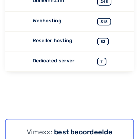
Domeinnaam
248
Webhosting
318
Reseller hosting
82
Dedicated server
7
Vimexx:
best beoordeelde