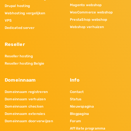
Magento webshop
Drupal hosting
WooCommerce webshop
Webhosting vergelijken
PrestaShop webshop
VPS
Webshop verhuizen
Dedicated server
Reseller
Reseller hosting
Reseller hosting Belgie
Domeinnaam
Info
Domeinnaam registreren
Contact
Domeinnaam verhuizen
Status
Domeinnaam checken
Nieuwspagina
Domeinnaam extensies
Blogpagina
Domeinnaam doorverwijzen
Forum
Affiliate programma