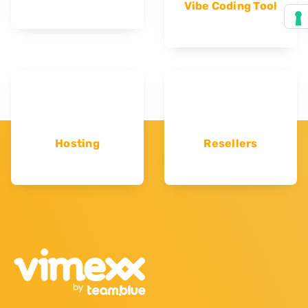
Vibe Coding Tool
Hosting
Resellers