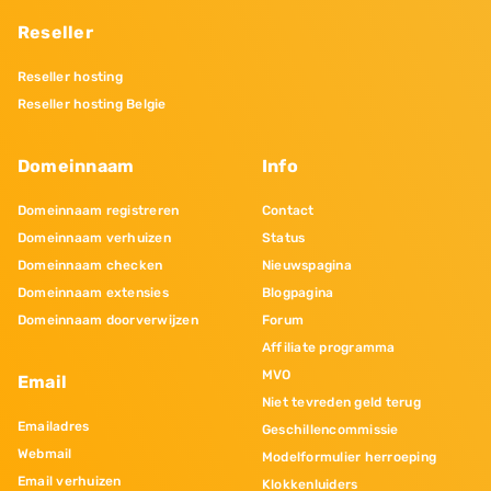
Reseller
Reseller hosting
Reseller hosting Belgie
Domeinnaam
Info
Domeinnaam registreren
Contact
Domeinnaam verhuizen
Status
Domeinnaam checken
Nieuwspagina
Domeinnaam extensies
Blogpagina
Domeinnaam doorverwijzen
Forum
Affiliate programma
MVO
Email
Niet tevreden geld terug
Emailadres
Geschillencommissie
Webmail
Modelformulier herroeping
Email verhuizen
Klokkenluiders