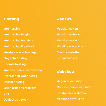
Hosting
Website
Webhosting
Website maken
Webhosting Belgie
Website verhuizen
Webhosting Duitsland
Website maker
Webhosting Engeland
WordPress website
Wordpress webhosting
Joomla website
Magento hosting
Drupal website
Joomla hosting
Woocommerce webhosting
Webshop
Prestashop webhosting
Magento webshop
Drupal hosting
WooCommerce webshop
Webhosting vergelijken
PrestaShop webshop
VPS
Webshop verhuizen
Dedicated server