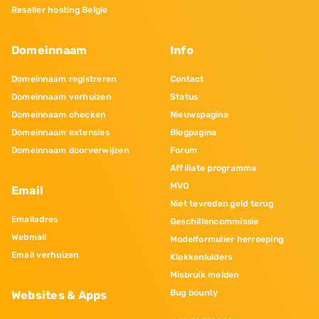
Reseller hosting Belgie
Domeinnaam
Info
Domeinnaam registreren
Contact
Domeinnaam verhuizen
Status
Domeinnaam checken
Nieuwspagina
Domeinnaam extensies
Blogpagina
Domeinnaam doorverwijzen
Forum
Affiliate programma
MVO
Email
Niet tevreden geld terug
Emailadres
Geschillencommissie
Webmail
Modelformulier herroeping
Email verhuizen
Klokkenluiders
Misbruik melden
Bug bounty
Websites & Apps