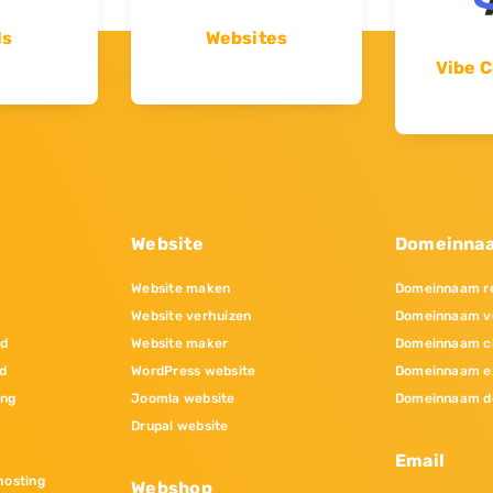
ls
Websites
Vibe C
Website
Domeinna
Website maken
Domeinnaam re
Website verhuizen
Domeinnaam v
nd
Website maker
Domeinnaam c
d
WordPress website
Domeinnaam e
ing
Joomla website
Domeinnaam d
Drupal website
Email
osting
Webshop