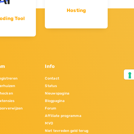
Hosting
oding Tool
am
Info
gistreren
Contact
erhuizen
Status
hecken
Nieuwspagina
xtensies
Blogpagina
oorverwijzen
Forum
Affiliate programma
MVO
Niet tevreden geld terug