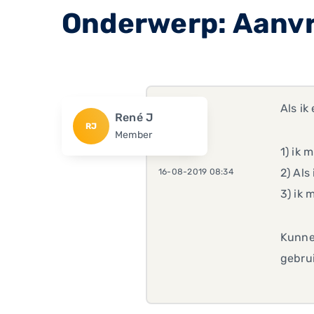
Onderwerp: Aanvr
Als ik
René J
RJ
Member
1) ik 
2) Als
16-08-2019 08:34
3) ik 
Kunnen
gebrui