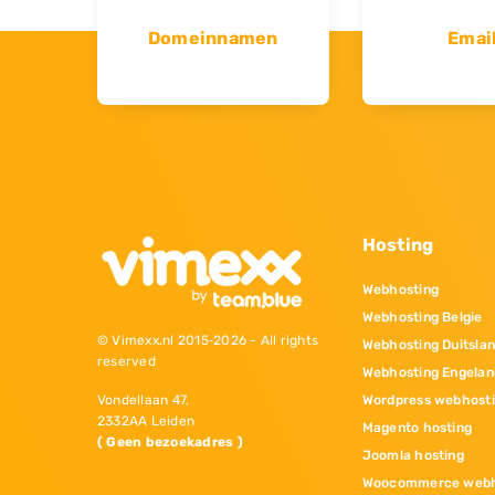
Domeinnamen
Emai
Hosting
Webhosting
Webhosting Belgie
© Vimexx.nl 2015‐2026 - All rights
Webhosting Duitsla
reserved
Webhosting Engelan
Wordpress webhost
Vondellaan 47,
2332AA Leiden
Magento hosting
( Geen bezoekadres )
Joomla hosting
Woocommerce webh