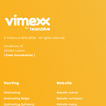
© Vimexx.nl 2015‐2026 - All rights reserved
Vondellaan 47,
2332AA Leiden
( Geen bezoekadres )
Hosting
Website
Webhosting
Website maken
Webhosting Belgie
Website verhuizen
Webhosting Duitsland
Website maker