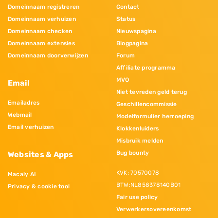
Domeinnaam registreren
Contact
Domeinnaam verhuizen
Status
Domeinnaam checken
Nieuwspagina
Domeinnaam extensies
Blogpagina
Domeinnaam doorverwijzen
Forum
Affiliate programma
MVO
Email
Niet tevreden geld terug
Emailadres
Geschillencommissie
Webmail
Modelformulier herroeping
Email verhuizen
Klokkenluiders
Misbruik melden
Bug bounty
Websites & Apps
KVK: 70570078
Macaly AI
BTW:NL858378140B01
Privacy & cookie tool
Fair use policy
Verwerkersovereenkomst