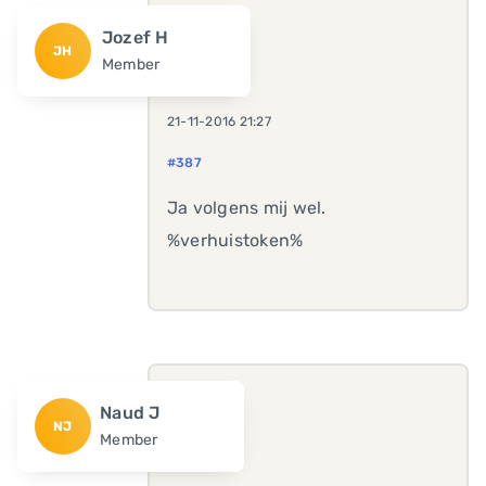
Jozef H
JH
Member
21-11-2016 21:27
#387
Ja volgens mij wel.
%verhuistoken%
Naud J
NJ
Member