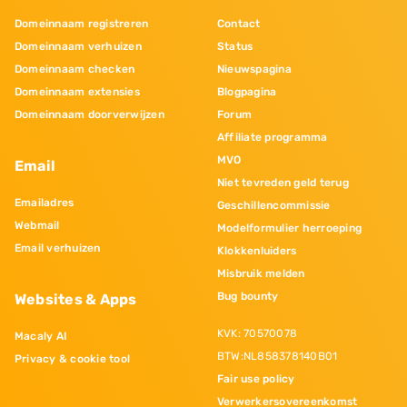
Domeinnaam registreren
Contact
Domeinnaam verhuizen
Status
Domeinnaam checken
Nieuwspagina
Domeinnaam extensies
Blogpagina
Domeinnaam doorverwijzen
Forum
Affiliate programma
MVO
Email
Niet tevreden geld terug
Emailadres
Geschillencommissie
Webmail
Modelformulier herroeping
Email verhuizen
Klokkenluiders
Misbruik melden
Bug bounty
Websites & Apps
KVK: 70570078
Macaly AI
BTW:NL858378140B01
Privacy & cookie tool
Fair use policy
Verwerkersovereenkomst