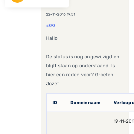
22-11-2016 19:51
#393
Hallo,
De status is nog ongewijzigd en
blijft staan op onderstaand. Is
hier een reden voor? Groeten
Jozef
ID
Domeinnaam
Verloop
19-11-201