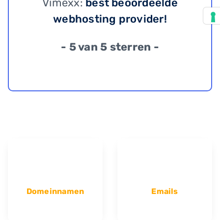
Vimexx:
best beoordeelde
webhosting provider!
- 5 van 5 sterren -
Domeinnamen
Emails