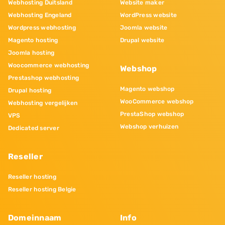
Webhosting Duitsland
Website maker
Webhosting Engeland
WordPress website
Wordpress webhosting
Joomla website
Magento hosting
Drupal website
Joomla hosting
Woocommerce webhosting
Webshop
Prestashop webhosting
Magento webshop
Drupal hosting
WooCommerce webshop
Webhosting vergelijken
PrestaShop webshop
VPS
Webshop verhuizen
Dedicated server
Reseller
Reseller hosting
Reseller hosting Belgie
Domeinnaam
Info