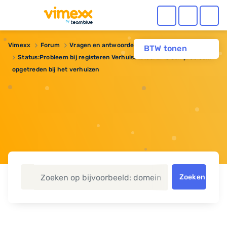
Vimexx
Forum
Vragen en antwoorden
Domeinnaam
BTW tonen
Status:Probleem bij registeren Verhuisstatus: Er is een probleem
opgetreden bij het verhuizen
Zoeken