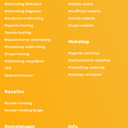
Webhosting Duitsland
Website maker
Webhosting Engeland
WordPress website
Wordpress webhosting
Joomla website
Magento hosting
Drupal website
Joomla hosting
Woocommerce webhosting
Webshop
Prestashop webhosting
Magento webshop
Drupal hosting
WooCommerce webshop
Webhosting vergelijken
PrestaShop webshop
VPS
Webshop verhuizen
Dedicated server
Reseller
Reseller hosting
Reseller hosting Belgie
Domeinnaam
Info