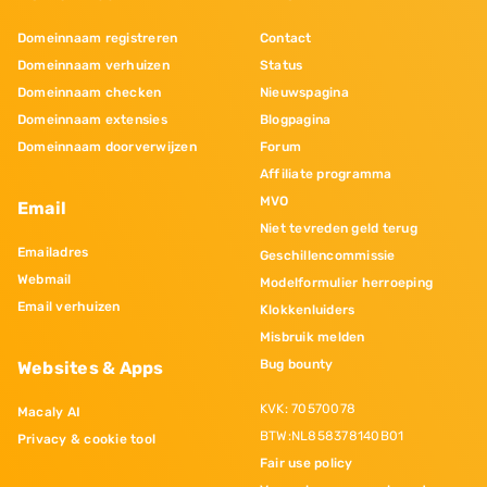
Domeinnaam registreren
Contact
Domeinnaam verhuizen
Status
Domeinnaam checken
Nieuwspagina
Domeinnaam extensies
Blogpagina
Domeinnaam doorverwijzen
Forum
Affiliate programma
MVO
Email
Niet tevreden geld terug
Emailadres
Geschillencommissie
Webmail
Modelformulier herroeping
Email verhuizen
Klokkenluiders
Misbruik melden
Bug bounty
Websites & Apps
KVK: 70570078
Macaly AI
BTW:NL858378140B01
Privacy & cookie tool
Fair use policy