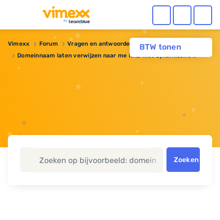
Vimexx
Forum
Vragen en antwoorden
Domeinnaam
BTW tonen
Domeinnaam laten verwijzen naar me NAS met dynamische IP
Zoeken