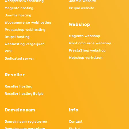
Wordpress webhosting
Joomla website
Magento hosting
Drupal website
Joomla hosting
Woocommerce webhosting
Webshop
Prestashop webhosting
Magento webshop
Drupal hosting
WooCommerce webshop
Webhosting vergelijken
PrestaShop webshop
VPS
Webshop verhuizen
Dedicated server
Reseller
Reseller hosting
Reseller hosting Belgie
Domeinnaam
Info
Domeinnaam registreren
Contact
Domeinnaam verhuizen
Status