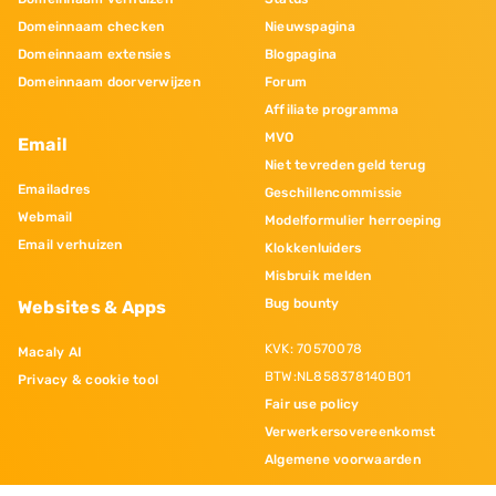
Domeinnaam checken
Nieuwspagina
Domeinnaam extensies
Blogpagina
Domeinnaam doorverwijzen
Forum
Affiliate programma
MVO
Email
Niet tevreden geld terug
Emailadres
Geschillencommissie
Webmail
Modelformulier herroeping
Email verhuizen
Klokkenluiders
Misbruik melden
Bug bounty
Websites & Apps
KVK: 70570078
Macaly AI
BTW:NL858378140B01
Privacy & cookie tool
Fair use policy
Verwerkersovereenkomst
Algemene voorwaarden