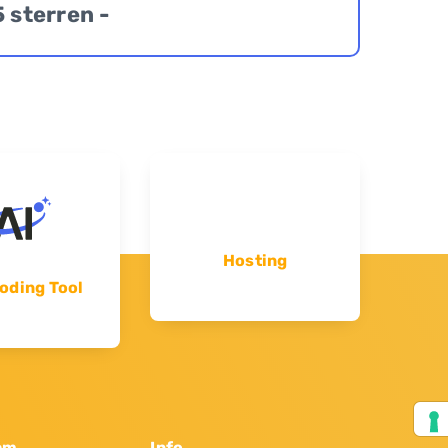
5 sterren -
Hosting
oding Tool
am
Info