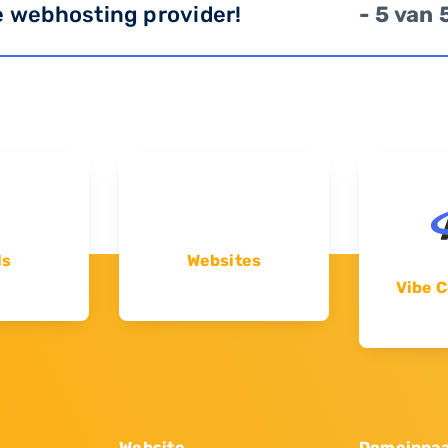
e webhosting provider!
- 5 van 
ls
Websites
Vibe C
Website
Domeinna