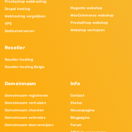
Prestashop webhosting
Magento webshop
Drupal hosting
WooCommerce webshop
Webhosting vergelijken
PrestaShop webshop
VPS
Webshop verhuizen
Dedicated server
Reseller
Reseller hosting
Reseller hosting Belgie
Domeinnaam
Info
Domeinnaam registreren
Contact
Domeinnaam verhuizen
Status
Domeinnaam checken
Nieuwspagina
Domeinnaam extensies
Blogpagina
Domeinnaam doorverwijzen
Forum