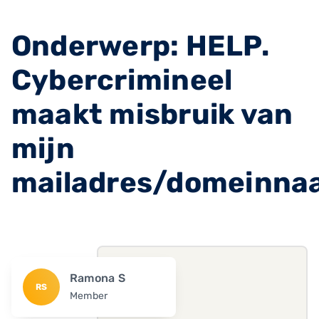
Onderwerp: HELP.
Cybercrimineel
maakt misbruik van
mijn
mailadres/domeinna
Ramona S
RS
Member