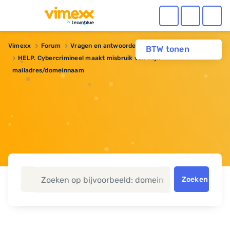
Vimexx
Forum
Vragen en antwoorden
Domeinnaam
BTW tonen
HELP. Cybercrimineel maakt misbruik van mijn
mailadres/domeinnaam
Zoeken