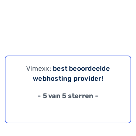
Vimexx:
best beoordeelde
webhosting provider!
- 5 van 5 sterren -