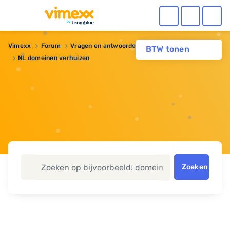
Vimexx
Forum
Vragen en antwoorden
Domeinnaam
BTW tonen
NL domeinen verhuizen
Zoeken