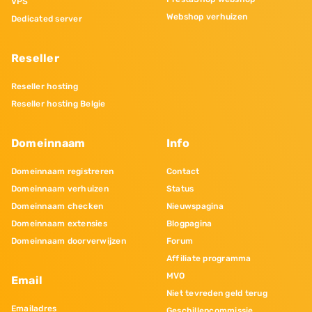
VPS
Webshop verhuizen
Dedicated server
Reseller
Reseller hosting
Reseller hosting Belgie
Domeinnaam
Info
Domeinnaam registreren
Contact
Domeinnaam verhuizen
Status
Domeinnaam checken
Nieuwspagina
Domeinnaam extensies
Blogpagina
Domeinnaam doorverwijzen
Forum
Affiliate programma
MVO
Email
Niet tevreden geld terug
Emailadres
Geschillencommissie