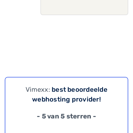
Vimexx:
best beoordeelde
webhosting provider!
- 5 van 5 sterren -