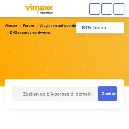
Vimexx
Forum
Vragen en antwoorden
Domeinnaam
BTW tonen
DNS records verdwenen
Zoeken