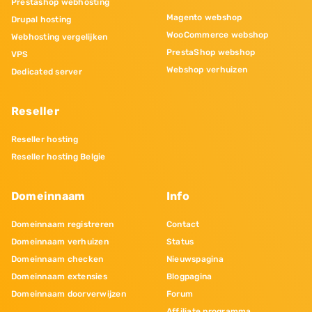
Prestashop webhosting
Magento webshop
Drupal hosting
WooCommerce webshop
Webhosting vergelijken
PrestaShop webshop
VPS
Webshop verhuizen
Dedicated server
Reseller
Reseller hosting
Reseller hosting Belgie
Domeinnaam
Info
Domeinnaam registreren
Contact
Domeinnaam verhuizen
Status
Domeinnaam checken
Nieuwspagina
Domeinnaam extensies
Blogpagina
Domeinnaam doorverwijzen
Forum
Affiliate programma