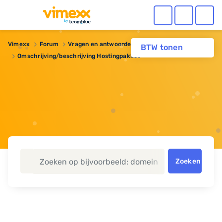
Vimexx
Forum
Vragen en antwoorden
Domeinnaam
BTW tonen
Omschrijving/beschrijving Hostingpakket
Zoeken