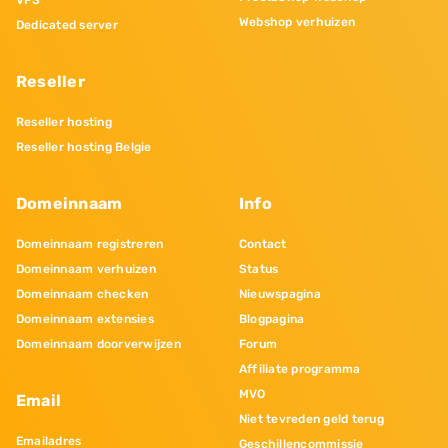
VPS
Webshop verhuizen
Dedicated server
Reseller
Reseller hosting
Reseller hosting Belgie
Domeinnaam
Info
Domeinnaam registreren
Contact
Domeinnaam verhuizen
Status
Domeinnaam checken
Nieuwspagina
Domeinnaam extensies
Blogpagina
Domeinnaam doorverwijzen
Forum
Affiliate programma
MVO
Email
Niet tevreden geld terug
Emailadres
Geschillencommissie