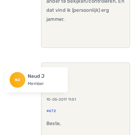
ander te bekijken/controleren. En
dat vind ik (persoonlijk) erg
jammer.
Naud J
NJ
Member
10-05-2017 11:51
#672
Beste,