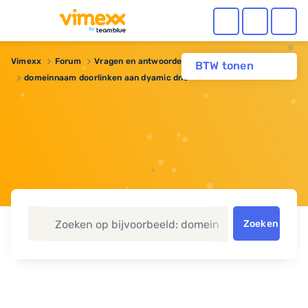
Vimexx
Forum
Vragen en antwoorden
Domeinnaam
BTW tonen
domeinnaam doorlinken aan dyamic dns
Zoeken