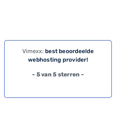
Vimexx:
best beoordeelde
webhosting provider!
- 5 van 5 sterren -