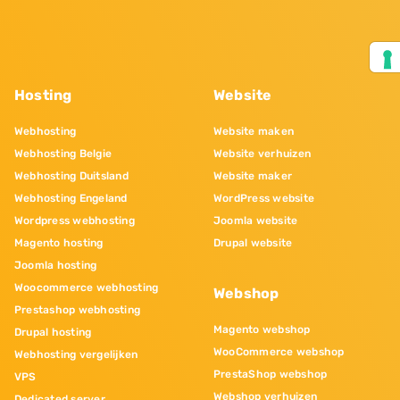
Hosting
Website
Webhosting
Website maken
Webhosting Belgie
Website verhuizen
Webhosting Duitsland
Website maker
Webhosting Engeland
WordPress website
Wordpress webhosting
Joomla website
Magento hosting
Drupal website
Joomla hosting
Woocommerce webhosting
Webshop
Prestashop webhosting
Magento webshop
Drupal hosting
WooCommerce webshop
Webhosting vergelijken
PrestaShop webshop
VPS
Webshop verhuizen
Dedicated server