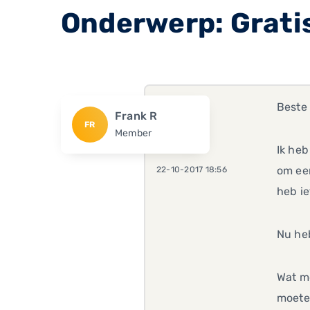
Onderwerp: Gratis
Beste 
Frank R
FR
Member
Ik heb
om een
22-10-2017 18:56
heb ie
Nu he
Wat mo
moeten