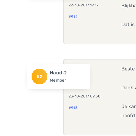
Blijkb
22-10-2017 19:17
#914
Dat is
Beste 
Naud J
NJ
Member
Dank v
23-10-2017 09:30
Je kan
#915
hoofd