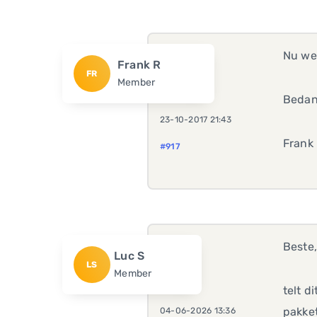
Nu wel
Frank R
FR
Member
Bedan
23-10-2017 21:43
Frank
#917
Beste
Luc S
LS
Member
telt d
pakke
04-06-2026 13:36