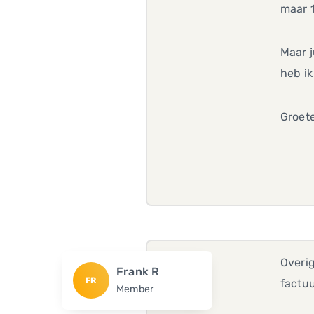
maar 1
Maar j
heb ik
Groete
Overig
Frank R
FR
factuu
Member