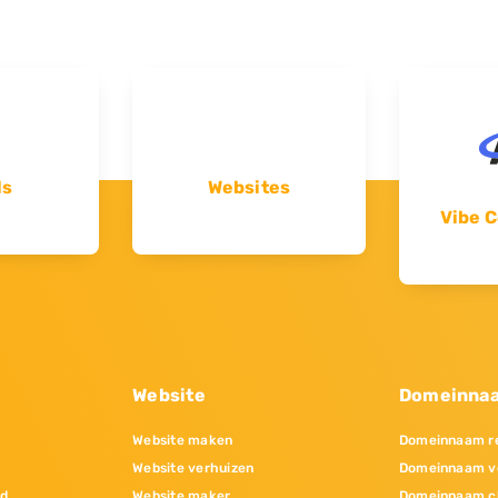
ls
Websites
Vibe C
Website
Domeinna
Website maken
Domeinnaam re
Website verhuizen
Domeinnaam v
nd
Website maker
Domeinnaam c