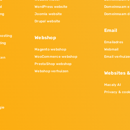
d
WordPress website
Domeinnaam e
ing
Joomla website
Domeinnaam d
Drupal website
Email
osting
Webshop
Emailadres
ting
Magento webshop
Webmail
WooCommerce webshop
Email verhuize
ken
PrestaShop webshop
Webshop verhuizen
Websites 
Macaly AI
Privacy & cook
gie