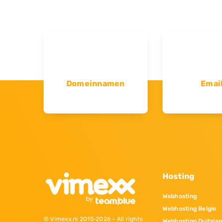
Domeinnamen
Emai
Hosting
Webhosting
Webhosting Belgie
© Vimexx.nl 2015‐2026 - All rights
Webhosting Duitsla