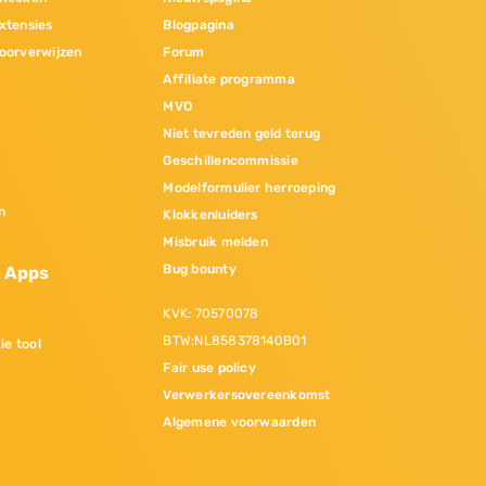
xtensies
Blogpagina
oorverwijzen
Forum
Affiliate programma
MVO
Niet tevreden geld terug
Geschillencommissie
Modelformulier herroeping
n
Klokkenluiders
Misbruik melden
Bug bounty
& Apps
KVK: 70570078
BTW:NL858378140B01
ie tool
Fair use policy
Verwerkersovereenkomst
Algemene voorwaarden