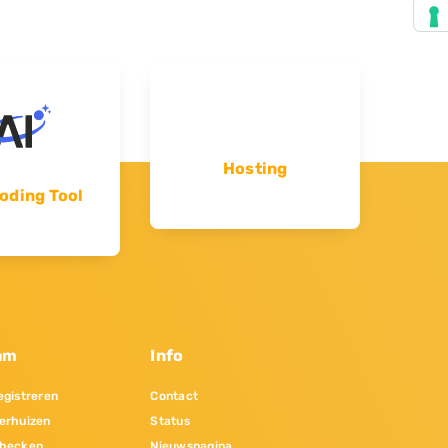
Hosting
oding Tool
am
Info
gistreren
Contact
erhuizen
Status
hecken
Nieuwspagina