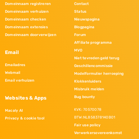
Domeinnaam registreren
Contact
Domeinnaam verhuizen
Status
Domeinnaam checken
Nieuwspagina
Domeinnaam extensies
Blogpagina
Domeinnaam doorverwijzen
Forum
Affiliate programma
MVO
Email
Niet tevreden geld terug
Emailadres
Geschillencommissie
Webmail
Modelformulier herroeping
Email verhuizen
Klokkenluiders
Misbruik melden
Bug bounty
Websites & Apps
KVK: 70570078
Macaly AI
BTW:NL858378140B01
Privacy & cookie tool
Fair use policy
Verwerkersovereenkomst