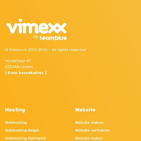
© Vimexx.nl 2015‐2026 - All rights reserved
Vondellaan 47,
2332AA Leiden
( Geen bezoekadres )
Hosting
Website
Webhosting
Website maken
Webhosting Belgie
Website verhuizen
Webhosting Duitsland
Website maker