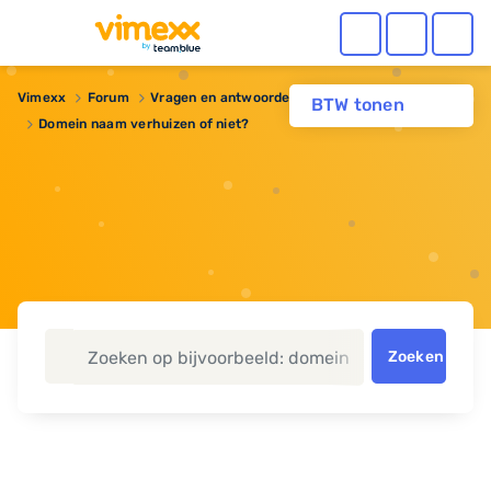
Vimexx
Forum
Vragen en antwoorden
Domeinnaam
BTW tonen
Domein naam verhuizen of niet?
Zoeken