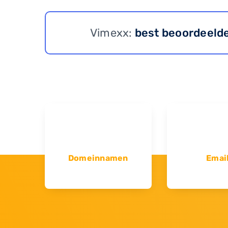
Vimexx:
best beoordeeld
Domeinnamen
Emai