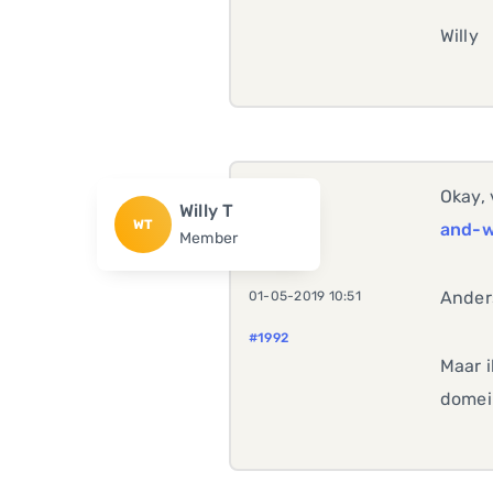
Willy
Okay, 
Willy T
WT
and-
Member
Ander
01-05-2019 10:51
#1992
Maar 
domein