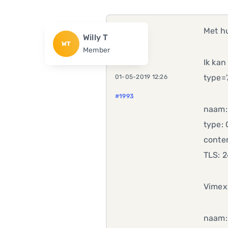
Met hu
Willy T
WT
Member
Ik ka
type='
01-05-2019 12:26
#1993
naam
type:
conten
TLS: 
Vimex
naam: