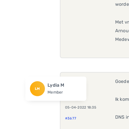
worde
Met vr
Arnou
Medew
Goede
Lydia M
LM
Member
Ik kom
05-04-2022 18:35
DNS i
#3677