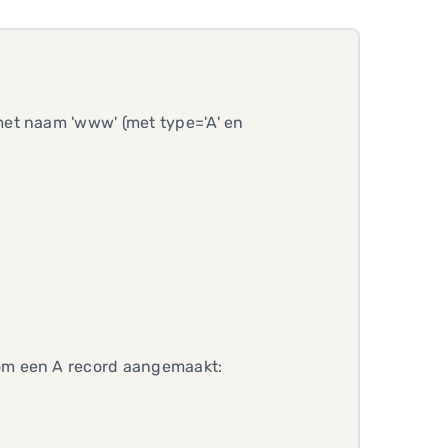
et naam 'www' (met type='A' en
om een A record aangemaakt: