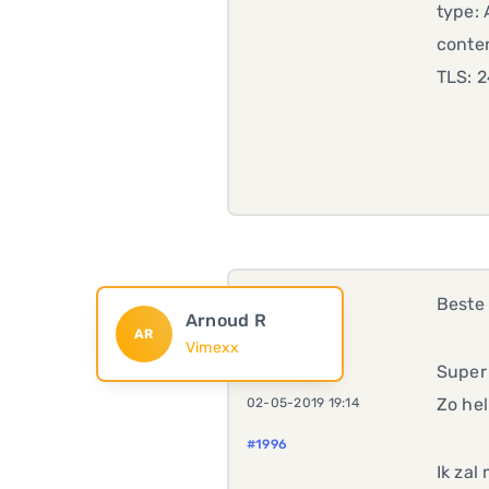
type: 
conten
TLS: 
Beste 
Arnoud R
AR
Vimexx
Super 
Zo hel
02-05-2019 19:14
#1996
Ik zal