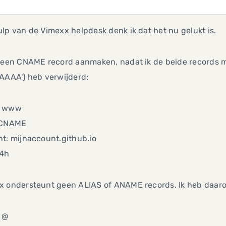
lp van de Vimexx helpdesk denk ik dat het nu gelukt is.
n een CNAME record aanmaken, nadat ik de beide records m
AAAA') heb verwijderd:
: www
 CNAME
t: mijnaccount.github.io
24h
x ondersteunt geen ALIAS of ANAME records. Ik heb daar
 @