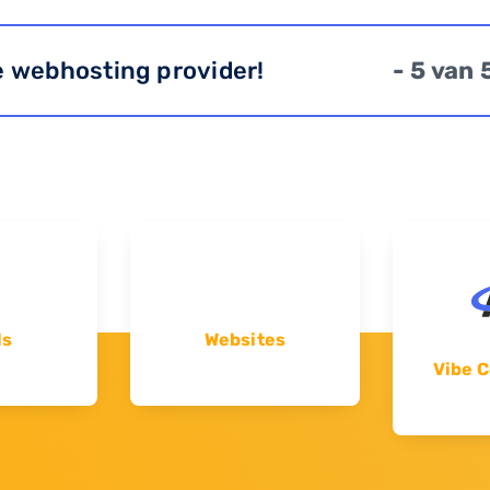
e webhosting provider!
- 5 van 
ls
Websites
Vibe C