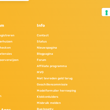
am
Info
gistreren
Contact
erhuizen
Status
hecken
Nieuwspagina
xtensies
Blogpagina
oorverwijzen
Forum
Affiliate programma
MVO
Niet tevreden geld terug
Geschillencommissie
Modelformulier herroeping
n
Klokkenluiders
Misbruik melden
Bug bounty
& Apps