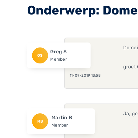
Onderwerp: Dome
Domei
Greg S
GS
Member
groet
11-09-2019 13:58
Ja, g
Martin B
MB
Member