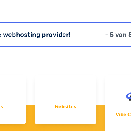
e webhosting provider!
- 5 van 
ls
Websites
Vibe C