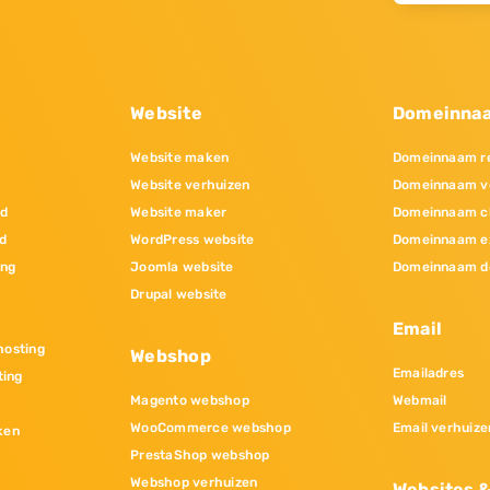
Website
Domeinna
Website maken
Domeinnaam re
Website verhuizen
Domeinnaam v
nd
Website maker
Domeinnaam c
d
WordPress website
Domeinnaam e
ing
Joomla website
Domeinnaam d
Drupal website
Email
osting
Webshop
Emailadres
ting
Magento webshop
Webmail
WooCommerce webshop
Email verhuize
ken
PrestaShop webshop
Webshop verhuizen
Websites 