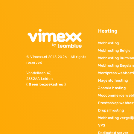
Hosting
Webhosting
Webhosting Belgie
© Vimexx.nl 2015‐2026 - All rights
Webhosting Duitsla
reserved
Webhosting Engelan
Wordpress webhost
Vondellaan 47,
2332AA Leiden
Magento hosting
( Geen bezoekadres )
Joomla hosting
Woocommerce webh
Prestashop webhos
Drupal hosting
Webhosting vergelij
VPS
Dedicated server