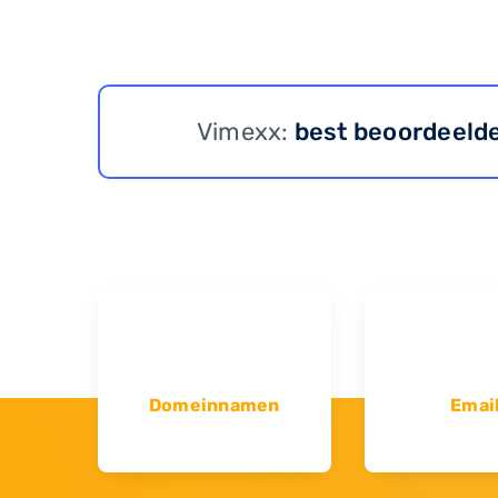
Vimexx:
best beoordeeld
Domeinnamen
Emai