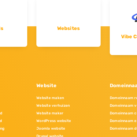
ls
Websites
Vibe C
Website
Domeinna
Website maken
Domeinnaam re
Website verhuizen
Domeinnaam v
nd
Website maker
Domeinnaam c
d
WordPress website
Domeinnaam e
ing
Joomla website
Domeinnaam d
Drupal website