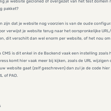
lig je website gecloned of overgezet van het test domein
ng pakket?
n zijn dat je website nog voorzien is van de oude configur
or verwijst je website terug naar het oorspronkelijke UR
en, dit verschilt dan wel enorm per website, of het nou o
n CMS is dit enkel in de Backend vaak een instelling zoals
ess komt hier vaak meer bij kijken, zoals de URL wijzigen 
uw website gaat (zelf geschreven) dan zul je de code hie
L of PAD.
s