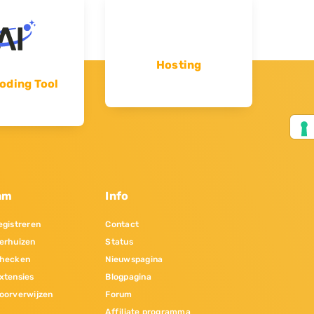
Hosting
oding Tool
am
Info
gistreren
Contact
erhuizen
Status
hecken
Nieuwspagina
xtensies
Blogpagina
oorverwijzen
Forum
Affiliate programma