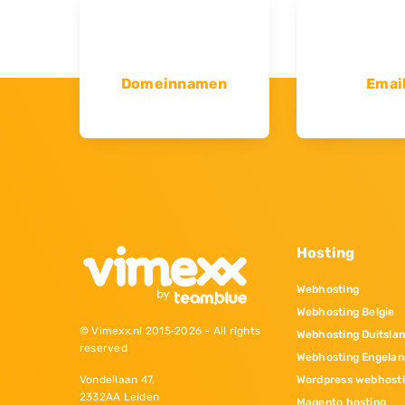
Domeinnamen
Emai
Hosting
Webhosting
Webhosting Belgie
© Vimexx.nl 2015‐2026 - All rights
Webhosting Duitsla
reserved
Webhosting Engelan
Wordpress webhost
Vondellaan 47,
2332AA Leiden
Magento hosting