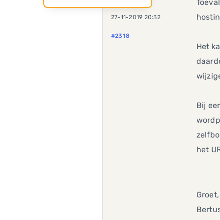
Toeval
hosti
27-11-2019 20:32
#2318
Het ka
daardo
wijzig
Bij ee
wordpr
zelfbo
het UR
Groet,
Bertu