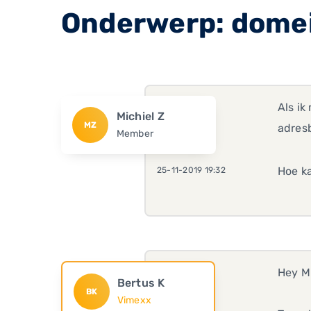
Onderwerp: domei
Als ik
Michiel Z
MZ
adresb
Member
Hoe ka
25-11-2019 19:32
Hey Mi
Bertus K
BK
Vimexx