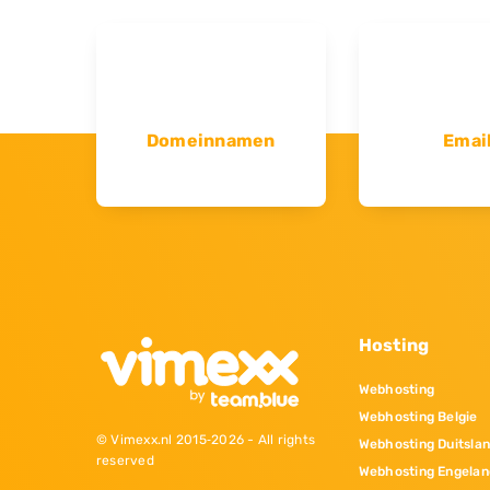
Domeinnamen
Emai
Hosting
Webhosting
Webhosting Belgie
© Vimexx.nl 2015‐2026 - All rights
Webhosting Duitsla
reserved
Webhosting Engelan