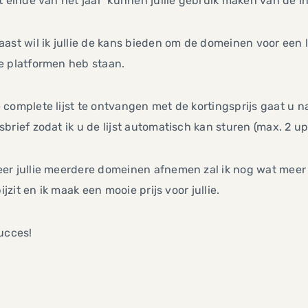
t einde van het jaar kunnen jullie gebruik maken van de i
ast wil ik jullie de kans bieden om de domeinen voor een la
e platformen heb staan.
complete lijst te ontvangen met de kortingsprijs gaat u 
brief zodat ik u de lijst automatisch kan sturen (max. 2 up
r jullie meerdere domeinen afnemen zal ik nog wat meer k
 bijzit en ik maak een mooie prijs voor jullie.
ucces!