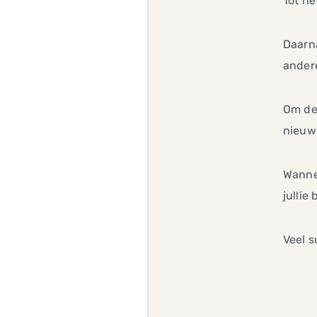
Tot he
Daarna
ander
Om de 
nieuws
Wannee
jullie
Veel s