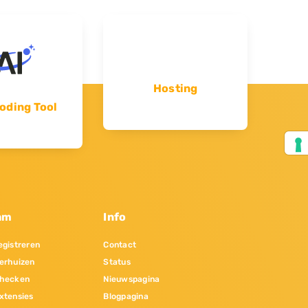
Hosting
oding Tool
am
Info
gistreren
Contact
erhuizen
Status
hecken
Nieuwspagina
xtensies
Blogpagina