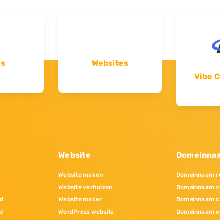
ls
Websites
Vibe C
Website
Domeinna
Website maken
Domeinnaam re
Website verhuizen
Domeinnaam v
nd
Website maker
Domeinnaam c
d
WordPress website
Domeinnaam e