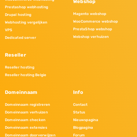
Webshop
Prestashop webhosting
Magento webshop
Drupal hosting
WooCommerce webshop
Webhosting vergelijken
PrestaShop webshop
VPS
Webshop verhuizen
Dedicated server
Reseller
Reseller hosting
Reseller hosting Belgie
Domeinnaam
Info
Domeinnaam registreren
Contact
Domeinnaam verhuizen
Status
Domeinnaam checken
Nieuwspagina
Domeinnaam extensies
Blogpagina
Domeinnaam doorverwijzen
Forum