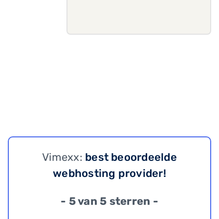
Vimexx:
best beoordeelde
webhosting provider!
- 5 van 5 sterren -