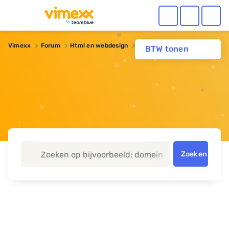
Vimexx
Forum
Html en webdesign
mySQL verbinding
BTW tonen
Zoeken