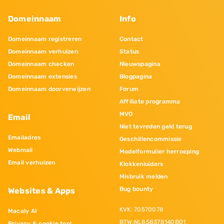
Domeinnaam
Info
Domeinnaam registreren
Contact
Domeinnaam verhuizen
Status
Domeinnaam checken
Nieuwspagina
Domeinnaam extensies
Blogpagina
Domeinnaam doorverwijzen
Forum
Affiliate programma
MVO
Email
Niet tevreden geld terug
Emailadres
Geschillencommissie
Webmail
Modelformulier herroeping
Email verhuizen
Klokkenluiders
Misbruik melden
Bug bounty
Websites & Apps
KVK: 70570078
Macaly AI
BTW:NL858378140B01
Privacy & cookie tool