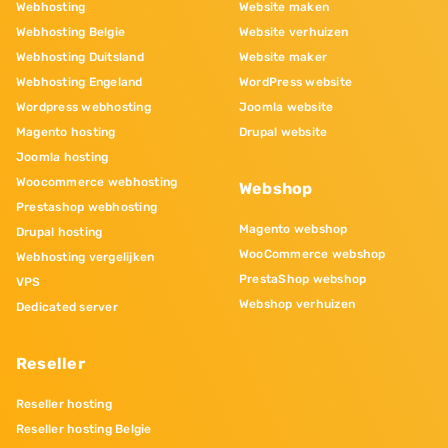
Webhosting
Website maken
Webhosting Belgie
Website verhuizen
Webhosting Duitsland
Website maker
Webhosting Engeland
WordPress website
Wordpress webhosting
Joomla website
Magento hosting
Drupal website
Joomla hosting
Woocommerce webhosting
Webshop
Prestashop webhosting
Magento webshop
Drupal hosting
WooCommerce webshop
Webhosting vergelijken
PrestaShop webshop
VPS
Webshop verhuizen
Dedicated server
Reseller
Reseller hosting
Reseller hosting Belgie