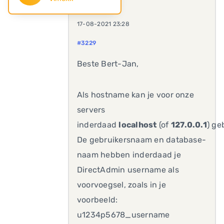
17-08-2021 23:28
#3229
Beste Bert-Jan,
Als hostname kan je voor onze
servers
inderdaad
localhost
(of
127.0.0.1
) ge
De gebruikersnaam en database-
naam hebben inderdaad je
DirectAdmin username als
voorvoegsel, zoals in je
voorbeeld:
u1234p5678_username