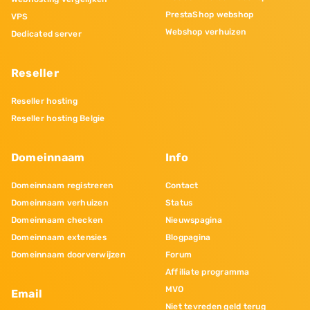
PrestaShop webshop
VPS
Webshop verhuizen
Dedicated server
Reseller
Reseller hosting
Reseller hosting Belgie
Domeinnaam
Info
Domeinnaam registreren
Contact
Domeinnaam verhuizen
Status
Domeinnaam checken
Nieuwspagina
Domeinnaam extensies
Blogpagina
Domeinnaam doorverwijzen
Forum
Affiliate programma
MVO
Email
Niet tevreden geld terug