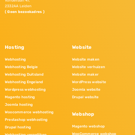
Vondellaan 47,
2332AA Leiden
( Geen bezoekadres )
Hosting
Website
Webhosting
Website maken
Webhosting Belgie
Website verhuizen
Webhosting Duitsland
Website maker
Webhosting Engeland
WordPress website
Wordpress webhosting
Joomla website
Magento hosting
Drupal website
Joomla hosting
Woocommerce webhosting
Webshop
Prestashop webhosting
Magento webshop
Drupal hosting
WooCommerce webshop
Webhosting vergelijken