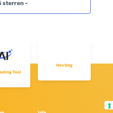
5 sterren -
Hosting
oding Tool
am
Info