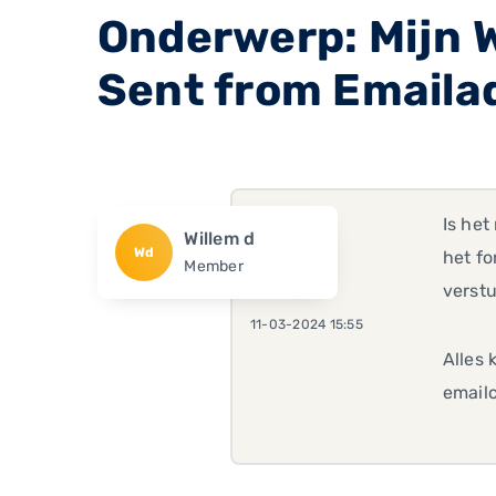
Onderwerp: Mijn W
Sent from Emaila
Is het
Willem d
Wd
het fo
Member
verst
11-03-2024 15:55
Alles 
emailc