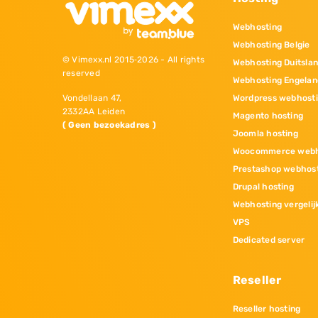
Webhosting
Webhosting Belgie
© Vimexx.nl 2015‐2026 - All rights
Webhosting Duitsla
reserved
Webhosting Engelan
Wordpress webhost
Vondellaan 47,
2332AA Leiden
Magento hosting
( Geen bezoekadres )
Joomla hosting
Woocommerce webh
Prestashop webhos
Drupal hosting
Webhosting vergelij
VPS
Dedicated server
Reseller
Reseller hosting