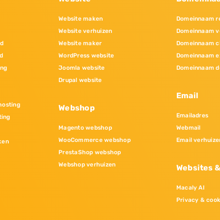
Website maken
Domeinnaam re
Website verhuizen
Domeinnaam v
nd
Website maker
Domeinnaam c
d
WordPress website
Domeinnaam e
ing
Joomla website
Domeinnaam d
Drupal website
Email
osting
Webshop
Emailadres
ting
Magento webshop
Webmail
WooCommerce webshop
Email verhuize
ken
PrestaShop webshop
Webshop verhuizen
Websites 
Macaly AI
Privacy & cook