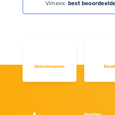
Vimexx:
best beoordeeld
Domeinnamen
Emai
Hosting