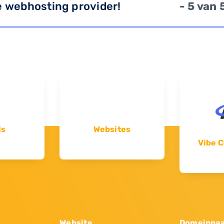
e webhosting provider!
- 5 van 
ls
Websites
Vibe C
Website
Domeinna