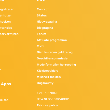
gistreren
Contact
erhuizen
Status
hecken
Nieuwspagina
xtensies
Blogpagina
oorverwijzen
Forum
Affiliate programma
MVO
Niet tevreden geld terug
Geschillencommissie
Modelformulier herroeping
n
Klokkenluiders
Misbruik melden
Bug bounty
& Apps
KVK: 70570078
BTW:NL858378140B01
ie tool
Fair use policy