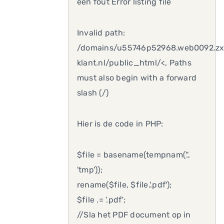
een fout Error listing file
Invalid path:
/domains/u55746p52968.web0092.zx
klant.nl/public_html/<, Paths
must also begin with a forward
slash (/)
Hier is de code in PHP:
$file = basename(tempnam('.',
'tmp'));
rename($file, $file.'.pdf');
$file .= '.pdf';
//Sla het PDF document op in