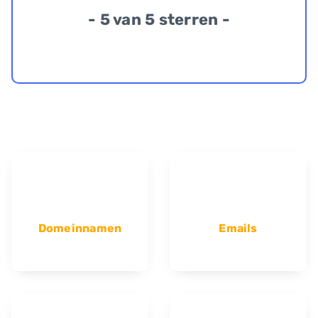
- 5 van 5 sterren -
Domeinnamen
Emails