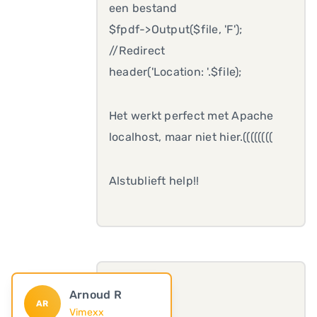
een bestand
$fpdf->Output($file, 'F');
//Redirect
header('Location: '.$file);
Het werkt perfect met Apache
localhost, maar niet hier.((((((((
Alstublieft help!!
Arnoud R
AR
Vimexx