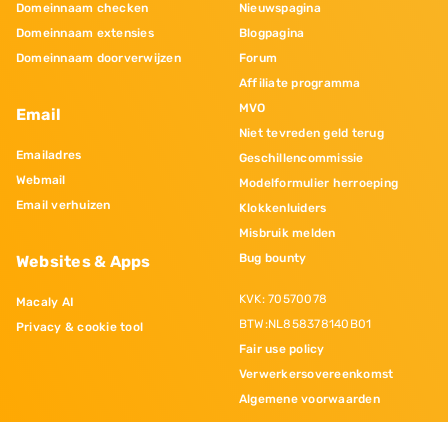
Domeinnaam checken
Nieuwspagina
Domeinnaam extensies
Blogpagina
Domeinnaam doorverwijzen
Forum
Affiliate programma
MVO
Email
Niet tevreden geld terug
Emailadres
Geschillencommissie
Webmail
Modelformulier herroeping
Email verhuizen
Klokkenluiders
Misbruik melden
Bug bounty
Websites & Apps
KVK: 70570078
Macaly AI
BTW:NL858378140B01
Privacy & cookie tool
Fair use policy
Verwerkersovereenkomst
Algemene voorwaarden