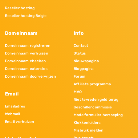
Reseller hosting
Reseller hosting Belgie
Domeinnaam
Info
Domeinnaam registreren
Contact
Domeinnaam verhuizen
Status
Domeinnaam checken
Nieuwspagina
Domeinnaam extensies
Blogpagina
Domeinnaam doorverwijzen
Forum
Affiliate programma
MVO
Email
Niet tevreden geld terug
Emailadres
Geschillencommissie
Webmail
Modelformulier herroeping
Email verhuizen
Klokkenluiders
Misbruik melden