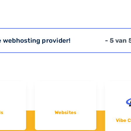
e webhosting provider!
- 5 van 
ls
Websites
Vibe C