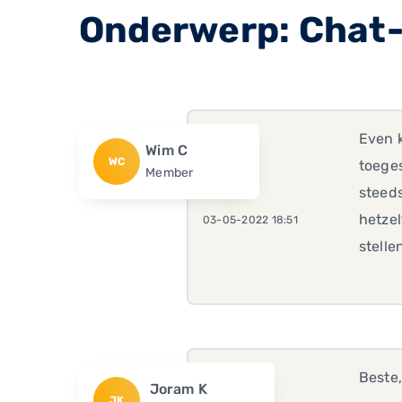
Onderwerp: Chat
Even k
Wim C
WC
toeges
Member
steeds
hetze
03-05-2022 18:51
stelle
Beste
Joram K
JK