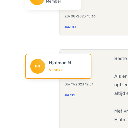
Member
28-08-2023 15:36
#4603
Beste 
Hjalmar M
HM
Vimexx
Als er
optred
06-11-2023 12:51
altijd
#4712
Met vr
Hjalma