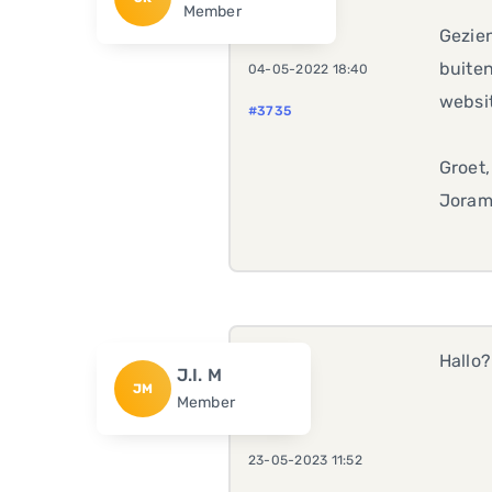
Member
Gezien
buiten
04-05-2022 18:40
websit
#3735
Groet,
Jora
Hallo?
J.I. M
JM
Member
23-05-2023 11:52