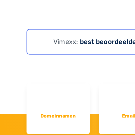
Vimexx:
best beoordeeld
Domeinnamen
Emai