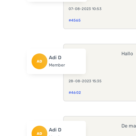
07-08-2023 10:53
#4565
Hallo
Adi D
AD
Member
28-08-2023 15:35
#4602
De mai
Adi D
AD