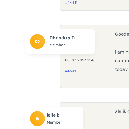
#4463
Goodm
Dhondup D
DD
Member
i am n
cannot
08-07-2023 11:48
today
#4531
als ik
jelle b
jb
Member