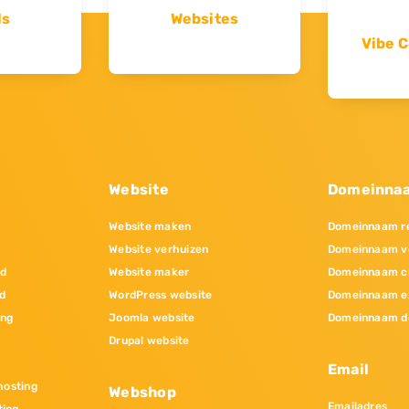
ls
Websites
Vibe C
Website
Domeinna
Website maken
Domeinnaam re
Website verhuizen
Domeinnaam v
nd
Website maker
Domeinnaam c
d
WordPress website
Domeinnaam e
ing
Joomla website
Domeinnaam d
Drupal website
Email
osting
Webshop
Emailadres
ting