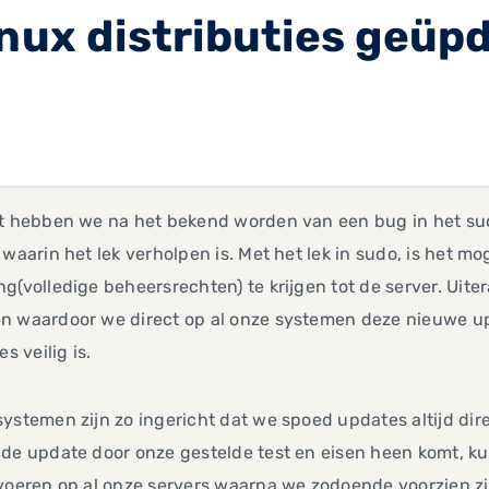
inux distributies geüpd
t hebben we na het bekend worden van een bug in het sud
 waarin het lek verholpen is. Met het lek in sudo, is het mog
g(volledige beheersrechten) te krijgen tot de server. Uite
n waardoor we direct op al onze systemen deze nieuwe up
es veilig is.
ystemen zijn zo ingericht dat we spoed updates altijd dir
de update door onze gestelde test en eisen heen komt, kun
 voeren op al onze servers waarna we zodoende voorzien z