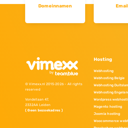
Domeinnamen
Emai
Hosting
Webhosting
Webhosting Belgie
© Vimexx.nl 2015‐2026 - All rights
Webhosting Duitsla
reserved
Webhosting Engelan
Wordpress webhost
Vondellaan 47,
2332AA Leiden
Magento hosting
( Geen bezoekadres )
Joomla hosting
Woocommerce webh
Prestashop webhos