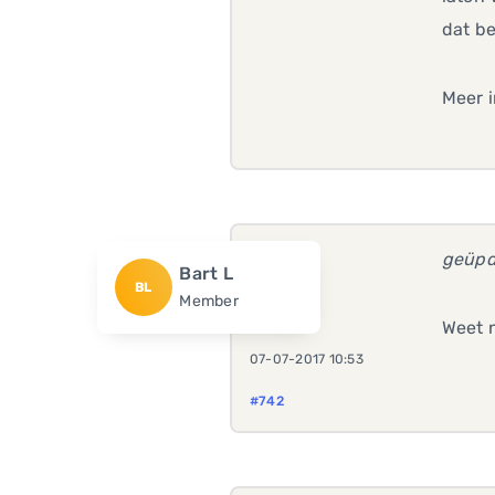
dat be
Meer 
geüpd
Bart L
BL
Member
Weet n
07-07-2017 10:53
#742