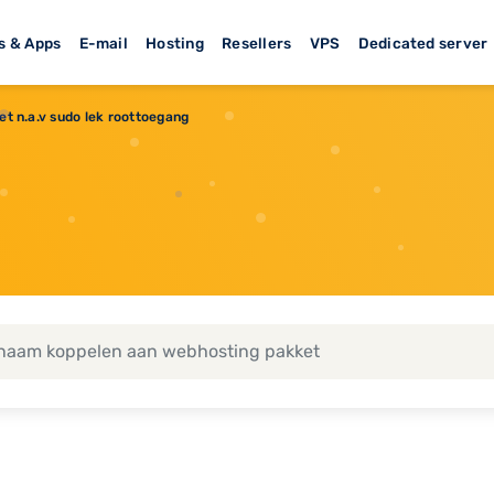
s & Apps
E-mail
Hosting
Resellers
VPS
Dedicated server
tet n.a.v sudo lek roottoegang