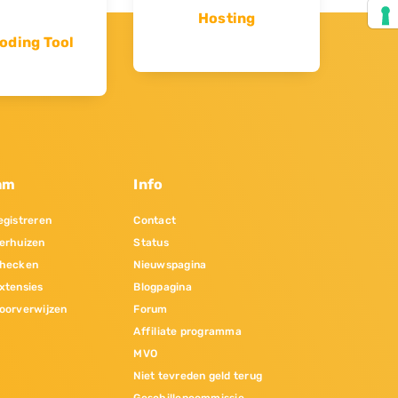
Hosting
oding Tool
am
Info
gistreren
Contact
erhuizen
Status
hecken
Nieuwspagina
xtensies
Blogpagina
oorverwijzen
Forum
Affiliate programma
MVO
Niet tevreden geld terug
Geschillencommissie