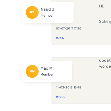
Hi,
Naud J
NJ
Member
Scher
07-07-2017 17:50
#745
update
worde
Max M
MM
Member
11-03-2018 13:48
#1200