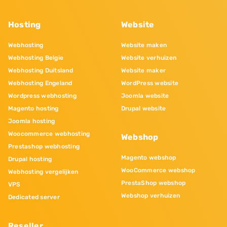
Hosting
Website
Webhosting
Website maken
Webhosting Belgie
Website verhuizen
Webhosting Duitsland
Website maker
Webhosting Engeland
WordPress website
Wordpress webhosting
Joomla website
Magento hosting
Drupal website
Joomla hosting
Woocommerce webhosting
Webshop
Prestashop webhosting
Magento webshop
Drupal hosting
WooCommerce webshop
Webhosting vergelijken
PrestaShop webshop
VPS
Webshop verhuizen
Dedicated server
Reseller