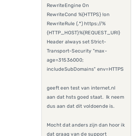
RewriteEngine On
RewriteCond %{HTTPS} !on
RewriteRule (.*) https://%
{HTTP_HOST}%{REQUEST_URI}
Header always set Strict-
Transport-Security "max-
age=31536000;
includeSubDomains" env=HTTPS
geeft een test van internet.nl
aan dat hsts goed staat. Ik neem
dus aan dat dit voldoende is.
Mocht dat anders zijn dan hoor ik
dat graag van de support