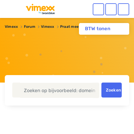
Vimexx
Forum
Vimexx
Praat mee over: Wat is HSTS?
BTW tonen
Zoeken