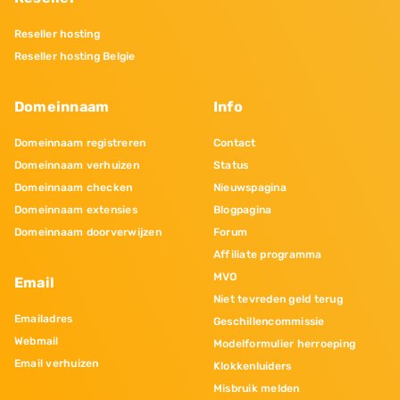
Reseller hosting
Reseller hosting Belgie
Domeinnaam
Info
Domeinnaam registreren
Contact
Domeinnaam verhuizen
Status
Domeinnaam checken
Nieuwspagina
Domeinnaam extensies
Blogpagina
Domeinnaam doorverwijzen
Forum
Affiliate programma
MVO
Email
Niet tevreden geld terug
Emailadres
Geschillencommissie
Webmail
Modelformulier herroeping
Email verhuizen
Klokkenluiders
Misbruik melden