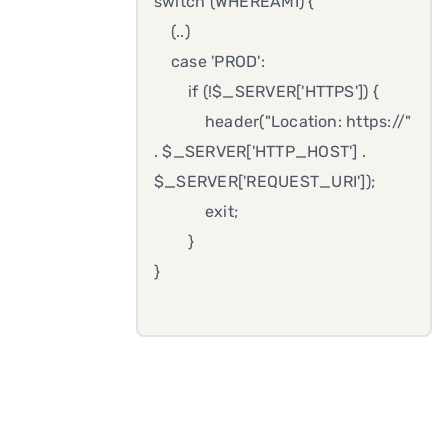
switch (WHEREAMI) {
(..)
case 'PROD':
if (!$_SERVER['HTTPS']) {
header("Location: https://"
. $_SERVER['HTTP_HOST'] .
$_SERVER['REQUEST_URI']);
exit;
}
}