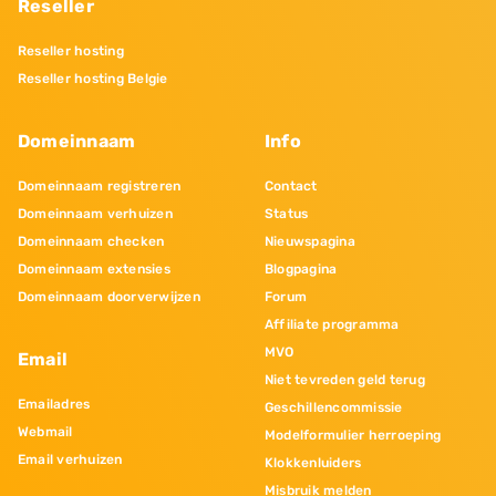
Reseller
Reseller hosting
Reseller hosting Belgie
Domeinnaam
Info
Domeinnaam registreren
Contact
Domeinnaam verhuizen
Status
Domeinnaam checken
Nieuwspagina
Domeinnaam extensies
Blogpagina
Domeinnaam doorverwijzen
Forum
Affiliate programma
MVO
Email
Niet tevreden geld terug
Emailadres
Geschillencommissie
Webmail
Modelformulier herroeping
Email verhuizen
Klokkenluiders
Misbruik melden