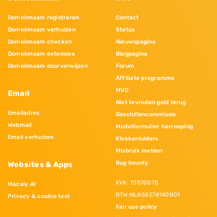
Domeinnaam registreren
Contact
Domeinnaam verhuizen
Status
Domeinnaam checken
Nieuwspagina
Domeinnaam extensies
Blogpagina
Domeinnaam doorverwijzen
Forum
Affiliate programma
MVO
Email
Niet tevreden geld terug
Emailadres
Geschillencommissie
Webmail
Modelformulier herroeping
Email verhuizen
Klokkenluiders
Misbruik melden
Bug bounty
Websites & Apps
KVK: 70570078
Macaly AI
BTW:NL858378140B01
Privacy & cookie tool
Fair use policy