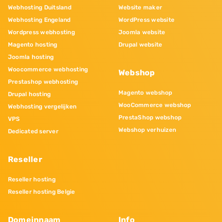
Webhosting Duitsland
Website maker
Webhosting Engeland
WordPress website
Wordpress webhosting
Joomla website
Magento hosting
Drupal website
Joomla hosting
Woocommerce webhosting
Webshop
Prestashop webhosting
Magento webshop
Drupal hosting
WooCommerce webshop
Webhosting vergelijken
PrestaShop webshop
VPS
Webshop verhuizen
Dedicated server
Reseller
Reseller hosting
Reseller hosting Belgie
Domeinnaam
Info