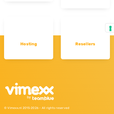
Hosting
Resellers
© Vimexx.nl 2015‐2026 - All rights reserved