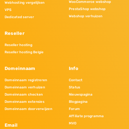
WooCommerce webshop
Webhosting vergelijken
PrestaShop webshop
VPS
Webshop verhuizen
Dedicated server
Reseller
Reseller hosting
Reseller hosting Belgie
Domeinnaam
Info
Domeinnaam registreren
Contact
Domeinnaam verhuizen
Status
Domeinnaam checken
Nieuwspagina
Domeinnaam extensies
Blogpagina
Domeinnaam doorverwijzen
Forum
Affiliate programma
MVO
Email