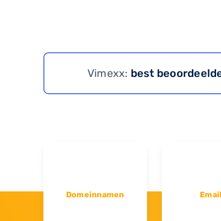
Vimexx:
best beoordeeld
Domeinnamen
Emai