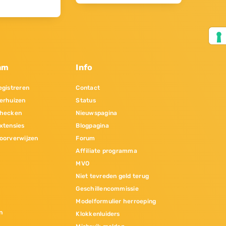
am
Info
gistreren
Contact
erhuizen
Status
hecken
Nieuwspagina
xtensies
Blogpagina
oorverwijzen
Forum
Affiliate programma
MVO
Niet tevreden geld terug
Geschillencommissie
Modelformulier herroeping
n
Klokkenluiders