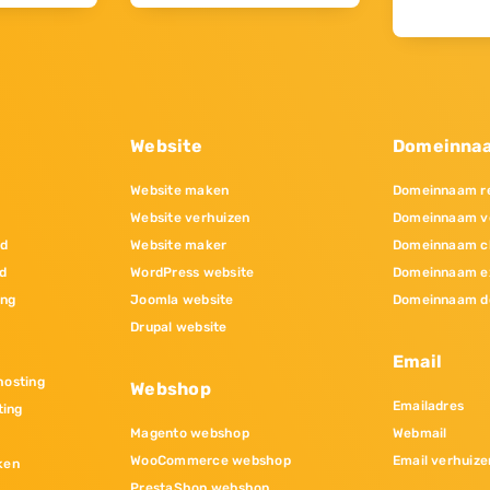
Website
Domeinna
Website maken
Domeinnaam re
Website verhuizen
Domeinnaam v
nd
Website maker
Domeinnaam c
d
WordPress website
Domeinnaam e
ing
Joomla website
Domeinnaam d
Drupal website
Email
osting
Webshop
Emailadres
ting
Magento webshop
Webmail
WooCommerce webshop
Email verhuize
ken
PrestaShop webshop