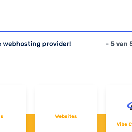
e webhosting provider!
- 5 van 
ls
Websites
Vibe C