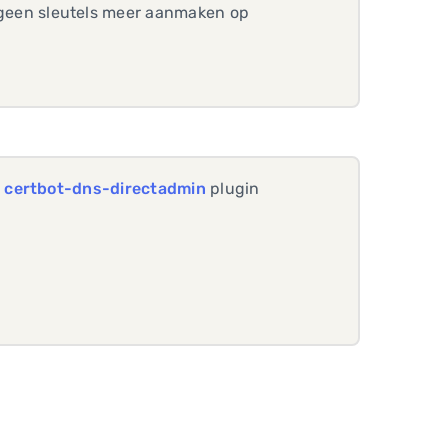
 geen sleutels meer aanmaken op
e
certbot-dns-directadmin
plugin