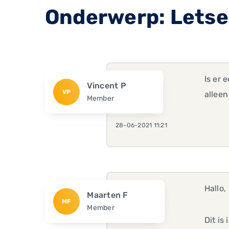
Onderwerp: Letse
Is er 
Vincent P
VP
allee
Member
28-06-2021 11:21
Hallo,
Maarten F
MF
Member
Dit is