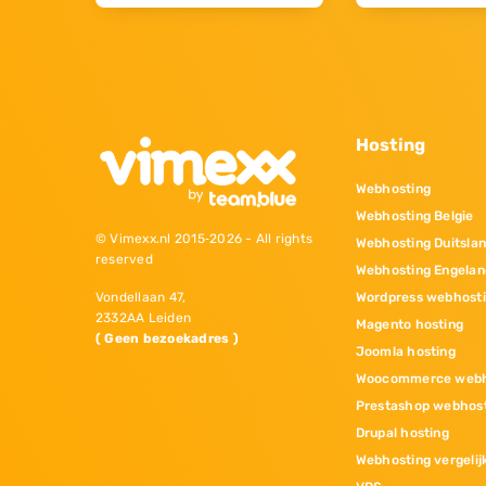
Hosting
Webhosting
Webhosting Belgie
© Vimexx.nl 2015‐2026 - All rights
Webhosting Duitsla
reserved
Webhosting Engelan
Wordpress webhost
Vondellaan 47,
2332AA Leiden
Magento hosting
( Geen bezoekadres )
Joomla hosting
Woocommerce webh
Prestashop webhos
Drupal hosting
Webhosting vergelij