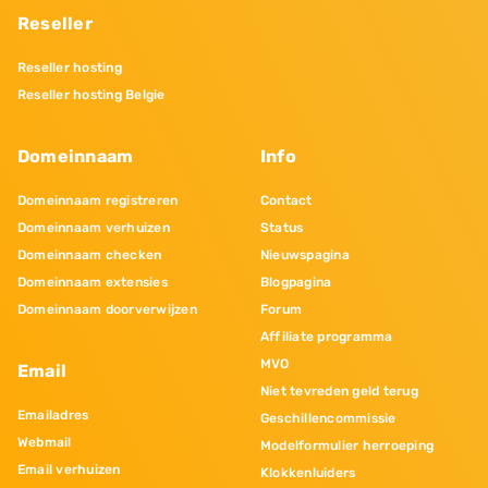
Reseller
Reseller hosting
Reseller hosting Belgie
Domeinnaam
Info
Domeinnaam registreren
Contact
Domeinnaam verhuizen
Status
Domeinnaam checken
Nieuwspagina
Domeinnaam extensies
Blogpagina
Domeinnaam doorverwijzen
Forum
Affiliate programma
MVO
Email
Niet tevreden geld terug
Emailadres
Geschillencommissie
Webmail
Modelformulier herroeping
Email verhuizen
Klokkenluiders