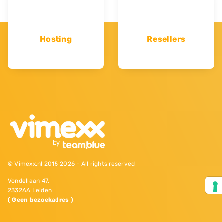
Hosting
Resellers
© Vimexx.nl 2015‐2026 - All rights reserved
Vondellaan 47,
2332AA Leiden
( Geen bezoekadres )