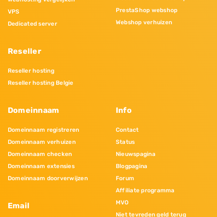
PrestaShop webshop
VPS
Webshop verhuizen
Dedicated server
Reseller
Reseller hosting
Reseller hosting Belgie
Domeinnaam
Info
Domeinnaam registreren
Contact
Domeinnaam verhuizen
Status
Domeinnaam checken
Nieuwspagina
Domeinnaam extensies
Blogpagina
Domeinnaam doorverwijzen
Forum
Affiliate programma
MVO
Email
Niet tevreden geld terug