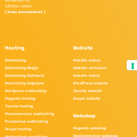
Vondellaan 47,
2332AA Leiden
( Geen bezoekadres )
Hosting
Website
Webhosting
Website maken
Webhosting Belgie
Website verhuizen
Webhosting Duitsland
Website maker
Webhosting Engeland
WordPress website
Wordpress webhosting
Joomla website
Magento hosting
Drupal website
Joomla hosting
Woocommerce webhosting
Webshop
Prestashop webhosting
Magento webshop
Drupal hosting
WooCommerce webshop
Webhosting vergelijken