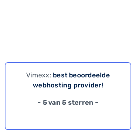
Vimexx:
best beoordeelde
webhosting provider!
- 5 van 5 sterren -