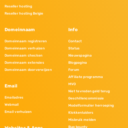
Reseller hosting
Reseller hosting Belgie
Domeinnaam
Info
Domeinnaam registreren
Contact
Domeinnaam verhuizen
Status
Domeinnaam checken
Nieuwspagina
Domeinnaam extensies
Blogpagina
Domeinnaam doorverwijzen
Forum
Affiliate programma
MVO
Email
Niet tevreden geld terug
Emailadres
Geschillencommissie
Webmail
Modelformulier herroeping
Email verhuizen
Klokkenluiders
Misbruik melden
Bug bounty
Websites & Apps