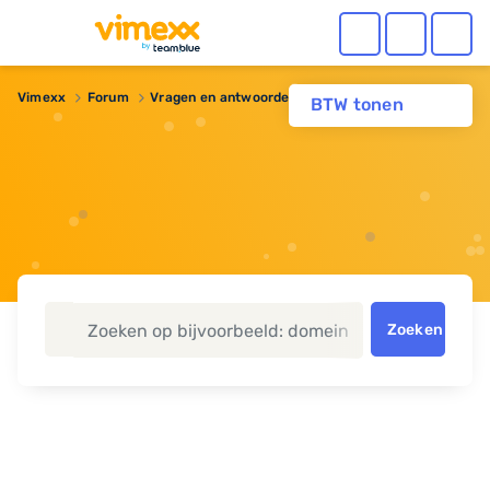
Vimexx
Forum
Vragen en antwoorden
PHP 8.x planning
BTW tonen
Zoeken