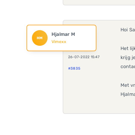
Hoi Sa
Hjalmar M
HM
Vimexx
Het li
krijg 
26-07-2022 15:47
conta
#3835
Met vr
Hjalma