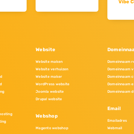
Vibe C
Website
Domeinna
Website maken
Domeinnaam re
Website verhuizen
Domeinnaam v
nd
Website maker
Domeinnaam c
d
WordPress website
Domeinnaam e
ing
Joomla website
Domeinnaam d
Drupal website
Email
osting
Webshop
Emailadres
ting
Magento webshop
Webmail