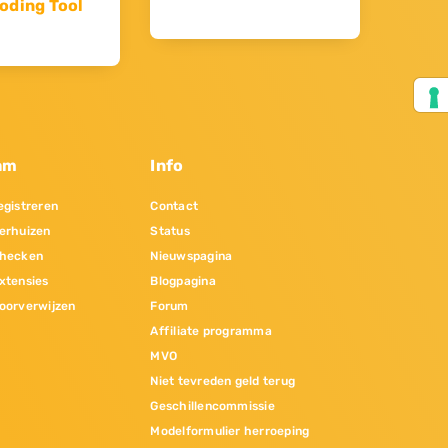
oding Tool
am
Info
gistreren
Contact
erhuizen
Status
hecken
Nieuwspagina
xtensies
Blogpagina
oorverwijzen
Forum
Affiliate programma
MVO
Niet tevreden geld terug
Geschillencommissie
Modelformulier herroeping