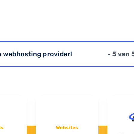
e webhosting provider!
- 5 van 
ls
Websites