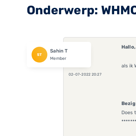
Onderwerp: WHMC
Hallo,
Sahin T
ST
Member
als ik
02-07-2022 20:27
Bezig
Does t
******