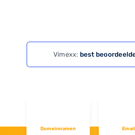
Vimexx:
best beoordeeld
Domeinnamen
Emai