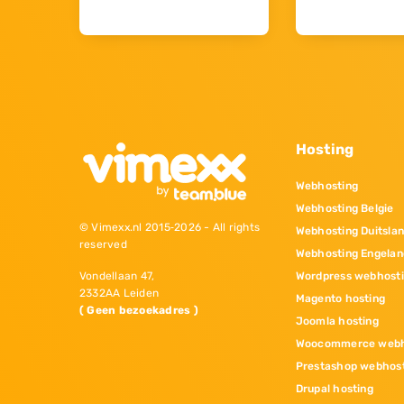
Hosting
Webhosting
Webhosting Belgie
© Vimexx.nl 2015‐2026 - All rights
Webhosting Duitsla
reserved
Webhosting Engelan
Wordpress webhost
Vondellaan 47,
2332AA Leiden
Magento hosting
( Geen bezoekadres )
Joomla hosting
Woocommerce webh
Prestashop webhos
Drupal hosting