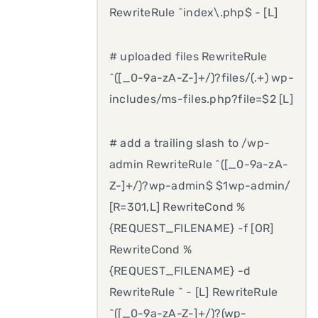
RewriteRule ^index\.php$ - [L]
# uploaded files RewriteRule
^([_0-9a-zA-Z-]+/)?files/(.+) wp-
includes/ms-files.php?file=$2 [L]
# add a trailing slash to /wp-
admin RewriteRule ^([_0-9a-zA-
Z-]+/)?wp-admin$ $1wp-admin/
[R=301,L] RewriteCond %
{REQUEST_FILENAME} -f [OR]
RewriteCond %
{REQUEST_FILENAME} -d
RewriteRule ^ - [L] RewriteRule
^([_0-9a-zA-Z-]+/)?(wp-