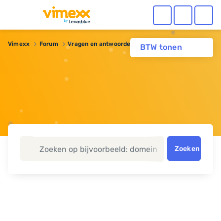
Vimexx
Forum
Vragen en antwoorden
multiste issues
BTW tonen
Zoeken