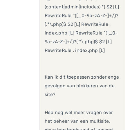
(content|admin|includes).*) $2 [L]
RewriteRule ^([_0-9a-zA-Z-]+/)?
(.*\.php)$ $2 [L] RewriteRule .
index.php [L] RewriteRule ^([_0-
9a-zA-Z-]+/)?(.*\.php)$ $2 [L]
RewriteRule . index.php [L]
Kan ik dit toepassen zonder enge
gevolgen van blokkeren van de
site?
Heb nog wel meer vragen over
het beheer van een multisite,
maar ben benieuwd of iemand