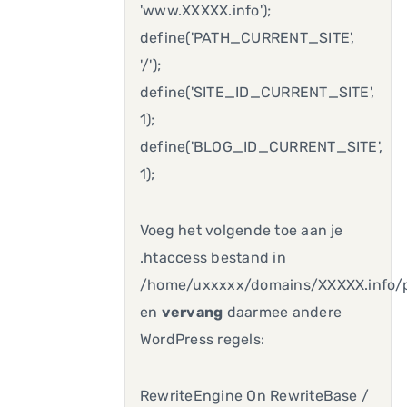
'www.XXXXX.info');
define('PATH_CURRENT_SITE',
'/');
define('SITE_ID_CURRENT_SITE',
1);
define('BLOG_ID_CURRENT_SITE',
1);
Voeg het volgende toe aan je
.htaccess bestand in
/home/uxxxxx/domains/XXXXX.info/p
en
vervang
daarmee andere
WordPress regels:
RewriteEngine On RewriteBase /