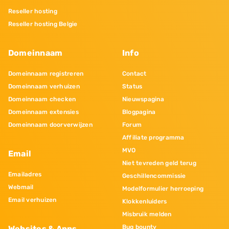
Reseller hosting
Reseller hosting Belgie
Domeinnaam
Info
Domeinnaam registreren
Contact
Domeinnaam verhuizen
Status
Domeinnaam checken
Nieuwspagina
Domeinnaam extensies
Blogpagina
Domeinnaam doorverwijzen
Forum
Affiliate programma
MVO
Email
Niet tevreden geld terug
Emailadres
Geschillencommissie
Webmail
Modelformulier herroeping
Email verhuizen
Klokkenluiders
Misbruik melden
Bug bounty
Websites & Apps