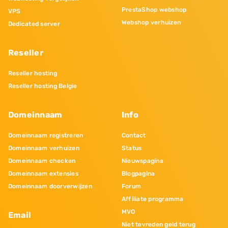
PrestaShop webshop
VPS
Webshop verhuizen
Dedicated server
Reseller
Reseller hosting
Reseller hosting Belgie
Domeinnaam
Info
Domeinnaam registreren
Contact
Domeinnaam verhuizen
Status
Domeinnaam checken
Nieuwspagina
Domeinnaam extensies
Blogpagina
Domeinnaam doorverwijzen
Forum
Affiliate programma
MVO
Email
Niet tevreden geld terug