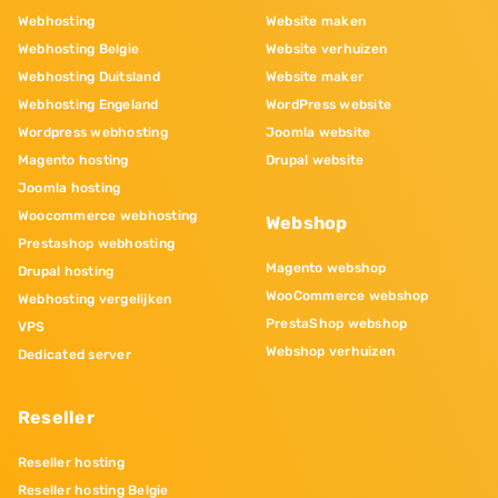
Webhosting
Website maken
Webhosting Belgie
Website verhuizen
Webhosting Duitsland
Website maker
Webhosting Engeland
WordPress website
Wordpress webhosting
Joomla website
Magento hosting
Drupal website
Joomla hosting
Woocommerce webhosting
Webshop
Prestashop webhosting
Magento webshop
Drupal hosting
WooCommerce webshop
Webhosting vergelijken
PrestaShop webshop
VPS
Webshop verhuizen
Dedicated server
Reseller
Reseller hosting
Reseller hosting Belgie