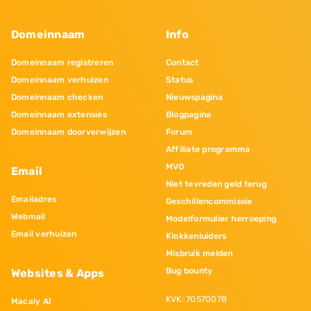
Domeinnaam
Info
Domeinnaam registreren
Contact
Domeinnaam verhuizen
Status
Domeinnaam checken
Nieuwspagina
Domeinnaam extensies
Blogpagina
Domeinnaam doorverwijzen
Forum
Affiliate programma
MVO
Email
Niet tevreden geld terug
Emailadres
Geschillencommissie
Webmail
Modelformulier herroeping
Email verhuizen
Klokkenluiders
Misbruik melden
Bug bounty
Websites & Apps
KVK: 70570078
Macaly AI