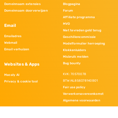
Domeinnaam extensies
Blogpagina
Domeinnaam doorverwijzen
Forum
Affiliate programma
MVO
Email
Niet tevreden geld terug
Emailadres
Geschillencommissie
Webmail
Modelformulier herroeping
Email verhuizen
Klokkenluiders
Misbruik melden
Bug bounty
Websites & Apps
KVK: 70570078
Macaly AI
BTW:NL858378140B01
Privacy & cookie tool
Fair use policy
Verwerkersovereenkomst
Algemene voorwaarden