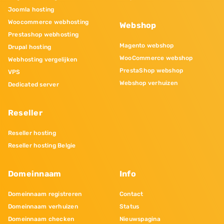
Joomla hosting
Woocommerce webhosting
Webshop
Prestashop webhosting
Magento webshop
Drupal hosting
WooCommerce webshop
Webhosting vergelijken
PrestaShop webshop
VPS
Webshop verhuizen
Dedicated server
Reseller
Reseller hosting
Reseller hosting Belgie
Domeinnaam
Info
Domeinnaam registreren
Contact
Domeinnaam verhuizen
Status
Domeinnaam checken
Nieuwspagina