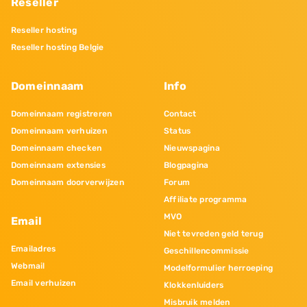
Reseller
Reseller hosting
Reseller hosting Belgie
Domeinnaam
Info
Domeinnaam registreren
Contact
Domeinnaam verhuizen
Status
Domeinnaam checken
Nieuwspagina
Domeinnaam extensies
Blogpagina
Domeinnaam doorverwijzen
Forum
Affiliate programma
MVO
Email
Niet tevreden geld terug
Emailadres
Geschillencommissie
Webmail
Modelformulier herroeping
Email verhuizen
Klokkenluiders
Misbruik melden