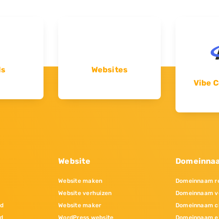
ls
Websites
Vibe C
Website
Domeinna
Website maken
Domeinnaam re
Website verhuizen
Domeinnaam v
nd
Website maker
Domeinnaam c
d
WordPress website
Domeinnaam e