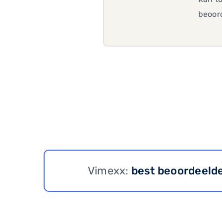
beoord
Vimexx:
best beoordeeld