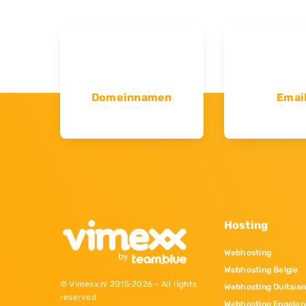
Domeinnamen
Emai
Hosting
Webhosting
Webhosting Belgie
© Vimexx.nl 2015‐2026 - All rights
Webhosting Duitsla
reserved
Webhosting Engelan