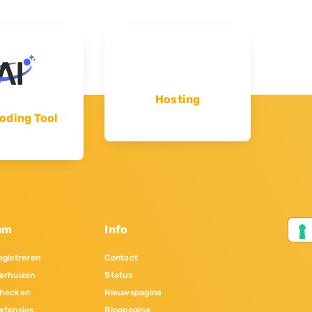
Hosting
oding Tool
am
Info
gistreren
Contact
erhuizen
Status
hecken
Nieuwspagina
xtensies
Blogpagina