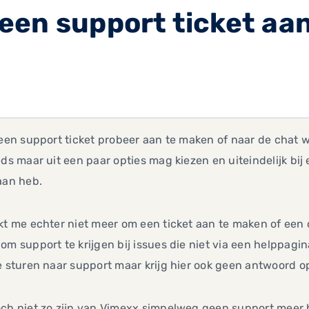
een support ticket aa
 een support ticket probeer aan te maken of naar de chat w
eds maar uit een paar opties mag kiezen en uiteindelijk bij
aan heb.
kt me echter niet meer om een ticket aan te maken of een 
om support te krijgen bij issues die niet via een helppag
e sturen naar support maar krijg hier ook geen antwoord o
ch niet zo zijn van Vimexx simpelweg geen support meer b