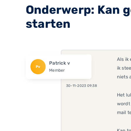
Onderwerp: Kan g
starten
Als ik
Patrick v
Pv
ik ste
Member
niets 
30-11-2023 09:38
Het lu
wordt 
mail t
Kan to